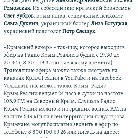
обсуждают ведущие
Александр Янковский
и
Елена
Ремовская
. Их собеседники: крымский бизнесмен
Олег Зубков
; крымчанка, социальный психолог
Ольга Духнич
; украинский блогер
Лиза Богуцкая
;
украинский политолог
Петр Олещук
.
«Крымский вечер» – ток-шоу, которое выходитв
эфир на Радио Крым.Реалии в будни с 19.30 до
20.30 (18:30 – 19:30 по киевскому времени).
Трансляцию эфира можно также смотреть на
каналах Крым.Реалии в YouTube и на Facebook.
Услышать нас может также Крым. Радио
Крым.Реалии вещает 24 часа в сутки на частоте
105.9 FM на Северный Крым. Слушать Радио
Крым.Реалии можно и на средних волнах АМ на
частоте 549 кГц на всей территории полуострова.
Крымчане могут бесплатно звонить в эфир по
телефону 8 800 100 69 26 или писать на адрес: