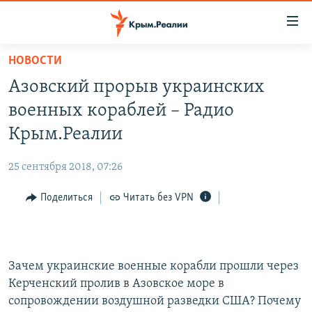
Доступность
ссылки
Вернуться
НОВОСТИ
к
НОВОСТИ
Азовский прорыв украинских
основному
СПЕЦПРОЕКТЫ
содержанию
военных кораблей – Радио
ВОДА
Вернутся
ГРУЗ 200
Крым.Реалии
к
ИСТОРИЯ
КАРТА ВОЕННЫХ ОБЪЕКТОВ КРЫМА
главной
25 сентября 2018, 07:26
ЕЩЕ
11 ЛЕТ ОККУПАЦИИ КРЫМА. 11 ИСТОРИЙ СОПРОТИВЛЕНИЯ
навигации
Вернутся
Поделиться
Читать без VPN
РАДІО СВОБОДА
ИНТЕРАКТИВ
к
КАК ОБОЙТИ БЛОКИРОВКУ
ИНФОГРАФИКА
поиску
ТЕЛЕПРОЕКТ КРЫМ.РЕАЛИИ
Українською
Зачем украинские военные корабли прошли через
СОВЕТЫ ПРАВОЗАЩИТНИКОВ
Керченский пролив в Азовское море в
Qırımtatar
сопровождении воздушной разведки США? Почему
ПРОПАВШИЕ БЕЗ ВЕСТИ