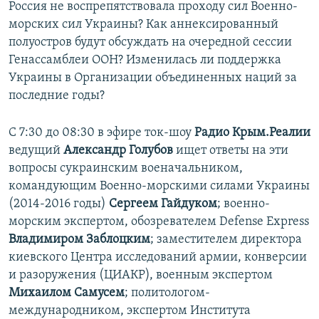
Россия не воспрепятствовала проходу сил Военно-
ПРИСОЕДИНЯЙТЕСЬ!
ПОБЕДИТЕЛЕЙ НЕ СУДЯТ?
морских сил Украины? Как аннексированный
КРЫМ.НЕПОКОРЕННЫЙ
полуостров будут обсуждать на очередной сессии
Генассамблеи ООН? Изменилась ли поддержка
ELIFBE
Украины в Организации объединенных наций за
УКРАИНСКАЯ ПРОБЛЕМА КРЫМА
последние годы?
Все сайты RFE/RL
С 7:30 до 08:30 в эфире ток-шоу
Радио Крым.Реалии
ведущий
Александр Голубов
ищет ответы на эти
вопросы сукраинским военачальником,
командующим Военно-морскими силами Украины
(2014-2016 годы)
Сергеем Гайдуком
; военно-
морским экспертом, обозревателем Defense Express
Владимиром Заблоцким
; заместителем директора
киевского Центра исследований армии, конверсии
и разоружения (ЦИАКР), военным экспертом
Михаилом Самусем
; политологом-
международником, экспертом Института