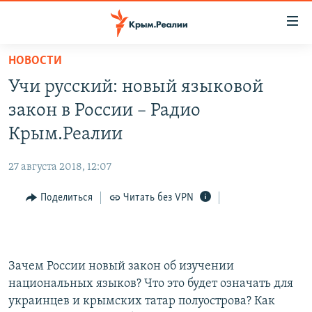
Доступность
ссылки
Вернуться
НОВОСТИ
к
НОВОСТИ
Учи русский: новый языковой
основному
СПЕЦПРОЕКТЫ
содержанию
закон в России – Радио
ВОДА
Вернутся
ГРУЗ 200
Крым.Реалии
к
ИСТОРИЯ
КАРТА ВОЕННЫХ ОБЪЕКТОВ КРЫМА
главной
27 августа 2018, 12:07
ЕЩЕ
11 ЛЕТ ОККУПАЦИИ КРЫМА. 11 ИСТОРИЙ СОПРОТИВЛЕНИЯ
навигации
Вернутся
Поделиться
Читать без VPN
РАДІО СВОБОДА
ИНТЕРАКТИВ
к
КАК ОБОЙТИ БЛОКИРОВКУ
ИНФОГРАФИКА
поиску
ТЕЛЕПРОЕКТ КРЫМ.РЕАЛИИ
Українською
Зачем России новый закон об изучении
СОВЕТЫ ПРАВОЗАЩИТНИКОВ
национальных языков? Что это будет означать для
Qırımtatar
украинцев и крымских татар полуострова? Как
ПРОПАВШИЕ БЕЗ ВЕСТИ