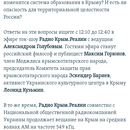
изменится система образования в Крыму? И есть ли
ПРИСОЕДИНЯЙТЕСЬ!
ПОБЕДИТЕЛЕЙ НЕ СУДЯТ?
опасность для территориальной целостности
КРЫМ.НЕПОКОРЕННЫЙ
России?
ELIFBE
Ответы на эти вопросы ищите с 12:10 до 12:40 в
УКРАИНСКАЯ ПРОБЛЕМА КРЫМА
эфире ток-шоу
Радио Крым.Реалии
с ведущим
Все сайты RFE/RL
Александром Голубовым
. Гостями эфира станут
российский философ и публицист
Максим Горюнов
,
член Меджлиса крымскотатарского народа,
председатель Комитета защиты прав
крымскотатарского народа
Эскендер Бариев
,
активист Украинского культурного центра в Крыму
Леонид Кузьмин
.
В то же время,
Радио Крым.Реалии
совместно с
Национальной общественной радиокомпанией
Украины продолжает вещание на Крым на средних
волнах АМ на частоте 549 кГц.