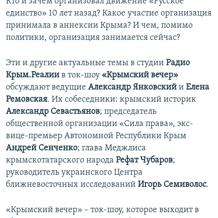
Кто и зачем организовал движение «Русское
единство» 10 лет назад? Какое участие организация
принимала в аннексии Крыма? И чем, помимо
политики, организация занимается сейчас?
Эти и другие актуальные темы в студии
Радио
Крым.Реалии
в ток-шоу
«Крымский вечер»
обсуждают ведущие
Александр Янковский
и
Елена
Ремовская
. Их собеседники: крымский историк
Александр Севастьянов
; председатель
общественной организации «Сила права», экс-
вице-премьер Автономной Республики Крым
Андрей Сенченко
; глава Меджлиса
крымскотатарского народа
Рефат Чубаров
;
руководитель украинского Центра
ближневосточных исследований
Игорь Семиволос
.
«Крымский вечер» – ток-шоу, которое выходит в