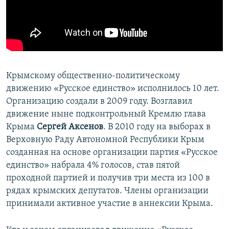
ПРИСОЕДИНЯЙТЕСЬ!
ПОБЕДИТЕЛЕЙ НЕ СУДЯТ?
КРЫМ.НЕПОКОРЕННЫЙ
ELIFBE
УКРАИНСКАЯ ПРОБЛЕМА КРЫМА
Крымскому общественно-политическому
Все сайты RFE/RL
движению «Русское единство» исполнилось 10 лет.
Организацию создали в 2009 году. Возглавил
движение ныне подконтрольный Кремлю глава
Крыма
Сергей Аксенов
. В 2010 году на выборах в
Верховную Раду Автономной Республики Крым
созданная на основе организации партия «Русское
единство» набрала 4% голосов, став пятой
проходной партией и получив три места из 100 в
рядах крымских депутатов. Члены организации
принимали активное участие в аннексии Крыма.