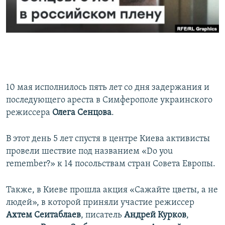
ПРИСОЕДИНЯЙТЕСЬ!
ПОБЕДИТЕЛЕЙ НЕ СУДЯТ?
КРЫМ.НЕПОКОРЕННЫЙ
ELIFBE
УКРАИНСКАЯ ПРОБЛЕМА КРЫМА
Все сайты RFE/RL
10 мая исполнилось пять лет со дня задержания и
последующего ареста в Симферополе украинского
режиссера
Олега Сенцова
.
В этот день 5 лет спустя в центре Киева активисты
провели шествие под названием «Do you
remember?» к 14 посольствам стран Совета Европы.
Также, в Киеве прошла акция «Сажайте цветы, а не
людей», в которой приняли участие режиссер
Ахтем Сеитаблаев
, писатель
Андрей Курков
,