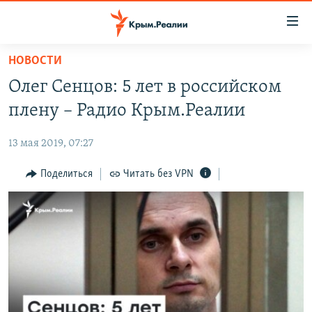
Доступность
ссылки
Вернуться
НОВОСТИ
к
НОВОСТИ
Олег Сенцов: 5 лет в российском
основному
СПЕЦПРОЕКТЫ
содержанию
плену – Радио Крым.Реалии
ВОДА
Вернутся
ГРУЗ 200
к
13 мая 2019, 07:27
ИСТОРИЯ
КАРТА ВОЕННЫХ ОБЪЕКТОВ КРЫМА
главной
ЕЩЕ
Поделиться
Читать без VPN
11 ЛЕТ ОККУПАЦИИ КРЫМА. 11 ИСТОРИЙ СОПРОТИВЛЕНИЯ
навигации
Вернутся
РАДІО СВОБОДА
ИНТЕРАКТИВ
к
КАК ОБОЙТИ БЛОКИРОВКУ
ИНФОГРАФИКА
поиску
ТЕЛЕПРОЕКТ КРЫМ.РЕАЛИИ
Українською
СОВЕТЫ ПРАВОЗАЩИТНИКОВ
Qırımtatar
ПРОПАВШИЕ БЕЗ ВЕСТИ