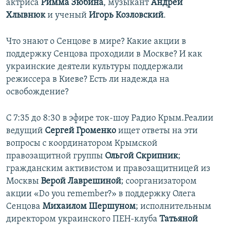
актриса
Римма Зюбина
, музыкант
Андрей
Хлывнюк
и ученый
Игорь Козловский
.
Что знают о Сенцове в мире? Какие акции в
поддержку Сенцова проходили в Москве? И как
украинские деятели культуры поддержали
режиссера в Киеве? Есть ли надежда на
освобождение?
C 7:35 до 8:30 в эфире ток-шоу Радио Крым.Реалии
ведущий
Сергей Громенко
ищет ответы на эти
вопросы с координатором Крымской
правозащитной группы
Ольгой Скрипник
;
гражданским активистом и правозащитницей из
Москвы
Верой Лаврешиной
; соорганизатором
акции «Do you remember?» в поддержку Олега
Сенцова
Михаилом Шершуном
; исполнительным
директором украинского ПЕН-клуба
Татьяной