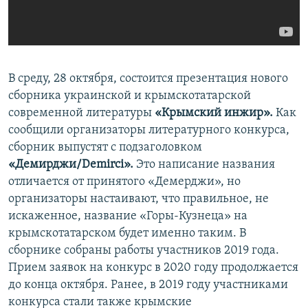
ПРИСОЕДИНЯЙТЕСЬ!
ПОБЕДИТЕЛЕЙ НЕ СУДЯТ?
КРЫМ.НЕПОКОРЕННЫЙ
ELIFBE
В среду, 28 октября, состоится презентация нового
УКРАИНСКАЯ ПРОБЛЕМА КРЫМА
сборника украинской и крымскотатарской
Все сайты RFE/RL
современной литературы
«Крымский инжир».
Как
сообщили организаторы литературного конкурса,
сборник выпустят с подзаголовком
«Демирджи/Demirci».
Это написание названия
отличается от принятого «Демерджи», но
организаторы настаивают, что правильное, не
искаженное, название «Горы-Кузнеца» на
крымскотатарском будет именно таким. В
сборнике собраны работы участников 2019 года.
Прием заявок на конкурс в 2020 году продолжается
до конца октября. Ранее, в 2019 году участниками
конкурса стали также крымские