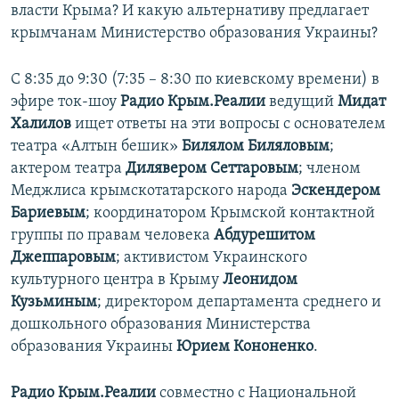
власти Крыма? И какую альтернативу предлагает
крымчанам Министерство образования Украины?
С 8:35 до 9:30 (7:35 – 8:30 по киевскому времени) в
эфире ток-шоу
Радио Крым.Реалии
ведущий
Мидат
Халилов
ищет ответы на эти вопросы с основателем
театра «Алтын бешик»
Билялом Биляловым
;
актером театра
Дилявером Сеттаровым
; членом
Меджлиса крымскотатарского народа
Эскендером
Бариевым
; координатором Крымской контактной
группы по правам человека
Абдурешитом
Джеппаровым
; активистом Украинского
культурного центра в Крыму
Леонидом
Кузьминым
; директором департамента среднего и
дошкольного образования Министерства
образования Украины
Юрием Кононенко
.
Радио Крым.Реалии
совместно с Национальной