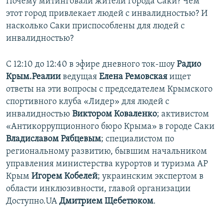
Почему митинговали жители города Саки? Чем
этот город привлекает людей с инвалидностью? И
насколько Саки приспособлены для людей с
инвалидностью?
С 12:10 до 12:40 в эфире дневного ток-шоу
Радио
Крым.Реалии
ведущая
Елена Ремовская
ищет
ответы на эти вопросы с председателем Крымского
спортивного клуба «Лидер» для людей с
инвалидностью
Виктором Коваленко
; активистом
«Антикоррупционного бюро Крыма» в городе Саки
Владиславом Рябцевым
; специалистом по
региональному развитию, бывшим начальником
управления министерства курортов и туризма АР
Крым
Игорем Кобелей
; украинским экспертом в
области инклюзивности, главой организации
Доступно.UA
Дмитрием Щебетюком
.