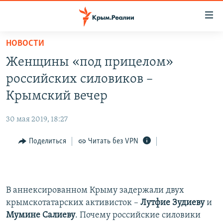
Доступность
ссылки
Вернуться
НОВОСТИ
к
НОВОСТИ
Женщины «под прицелом»
основному
СПЕЦПРОЕКТЫ
содержанию
российских силовиков –
ВОДА
Вернутся
ГРУЗ 200
Крымский вечер
к
ИСТОРИЯ
КАРТА ВОЕННЫХ ОБЪЕКТОВ КРЫМА
главной
30 мая 2019, 18:27
ЕЩЕ
11 ЛЕТ ОККУПАЦИИ КРЫМА. 11 ИСТОРИЙ СОПРОТИВЛЕНИЯ
навигации
Вернутся
Поделиться
Читать без VPN
РАДІО СВОБОДА
ИНТЕРАКТИВ
к
КАК ОБОЙТИ БЛОКИРОВКУ
ИНФОГРАФИКА
поиску
ТЕЛЕПРОЕКТ КРЫМ.РЕАЛИИ
Українською
В аннексированном Крыму задержали двух
СОВЕТЫ ПРАВОЗАЩИТНИКОВ
крымскотатарских активисток –
Лутфие Зудиеву
и
Qırımtatar
Мумине Салиеву
. Почему российские силовики
ПРОПАВШИЕ БЕЗ ВЕСТИ