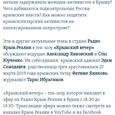
начали задерживать женщин-активисток в Крыму?
ПРИСОЕДИНЯЙТЕСЬ!
ПОБЕДИТЕЛЕЙ НЕ СУДЯТ?
Чего добиваются подконтрольные России
КРЫМ.НЕПОКОРЕННЫЙ
крымские власти? Как можно защитить
крымскотатарских активистов на
ELIFBE
аннексированном полуострове?
УКРАИНСКАЯ ПРОБЛЕМА КРЫМА
Все сайты RFE/RL
Эти и другие актуальные темы в студии
Радио
Крым.Реалии
в ток-шоу
«Крымский вечер»
обсуждают ведущие
Александр Янковский
и
Стас
Юрченко
. Их собеседники: крымский адвокат
Эдем
Семедляев
; родственница трех арестованных 27
марта 2019 года крымских татар
Фатиме Яникова
;
журналист
Тарас Ибрагимов
.
«Крымский вечер» – ток-шоу, которое выходит в
эфир на Радио Крым.Реалии в будни с 18.30 до
19.30. Трансляцию эфира можно также смотреть на
каналах Крым.Реалии в YouTube и на Facebook.