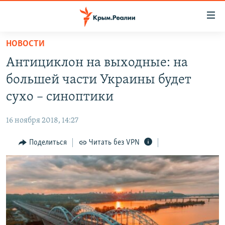
Доступность
ссылки
Вернуться
НОВОСТИ
к
НОВОСТИ
Антициклон на выходные: на
основному
СПЕЦПРОЕКТЫ
содержанию
большей части Украины будет
ВОДА
Вернутся
ГРУЗ 200
сухо – синоптики
к
ИСТОРИЯ
КАРТА ВОЕННЫХ ОБЪЕКТОВ КРЫМА
главной
16 ноября 2018, 14:27
ЕЩЕ
11 ЛЕТ ОККУПАЦИИ КРЫМА. 11 ИСТОРИЙ СОПРОТИВЛЕНИЯ
навигации
Вернутся
Поделиться
Читать без VPN
РАДІО СВОБОДА
ИНТЕРАКТИВ
к
КАК ОБОЙТИ БЛОКИРОВКУ
ИНФОГРАФИКА
поиску
ТЕЛЕПРОЕКТ КРЫМ.РЕАЛИИ
Українською
СОВЕТЫ ПРАВОЗАЩИТНИКОВ
Qırımtatar
ПРОПАВШИЕ БЕЗ ВЕСТИ