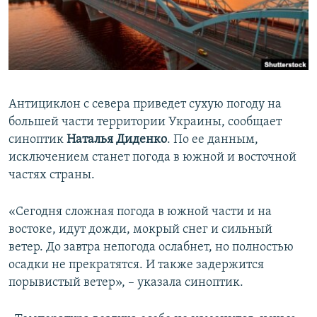
ПРИСОЕДИНЯЙТЕСЬ!
ПОБЕДИТЕЛЕЙ НЕ СУДЯТ?
КРЫМ.НЕПОКОРЕННЫЙ
ELIFBE
УКРАИНСКАЯ ПРОБЛЕМА КРЫМА
Антициклон с севера приведет сухую погоду на
Все сайты RFE/RL
большей части территории Украины, сообщает
синоптик
Наталья Диденко
. По ее данным,
исключением станет погода в южной и восточной
частях страны.
«Сегодня сложная погода в южной части и на
востоке, идут дожди, мокрый снег и сильный
ветер. До завтра непогода ослабнет, но полностью
осадки не прекратятся. И также задержится
порывистый ветер», – указала синоптик.