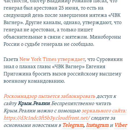
частности, блогер Владимир Романов писал, что
генерал был арестован 25 июня, то есть на
следующий день после завершения мятежа «ЧВК
Вагнер». Другие каналы, однако, утверждают, что
генерал не арестован, а только пишет
объяснительные в связи с мятежом. Минобороны
России о судьбе генерала не сообщало.
Газета
New York Times утверждает
, что Суровикин
знал о планах главы «ЧВК Вагнер» Евгения
Пригожина бросить вызов российскому высшему
военному командованию.
Роскомнадзор пытается заблокировать
доступ к
сайту
Крым.Реалии
.
Беспрепятственно читать
Крым.Реалии можно с помощью
зеркального сайта:
https://d3c1ndc3ft5b3y.cloudfront.net/
следите за
основными новостями в
Telegram
,
Instagram
и
Viber