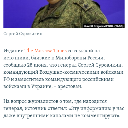
ПРИСОЕДИНЯЙТЕСЬ!
ПОБЕДИТЕЛЕЙ НЕ СУДЯТ?
КРЫМ.НЕПОКОРЕННЫЙ
ELIFBE
Сергей Суровикин
УКРАИНСКАЯ ПРОБЛЕМА КРЫМА
Все сайты RFE/RL
Издание
The Moscow Times
со ссылкой на
источники, близкие к Минобороны России,
сообщило 28 июня, что генерал Сергей Суровикин,
командующий Воздушно-космическими войсками
РФ и заместитель командующего российскими
войсками в Украине, – арестован.
На вопрос журналистов о том, где находится
генерал, источник ответил: «Эту информацию у нас
даже внутренними каналами не комментируют».