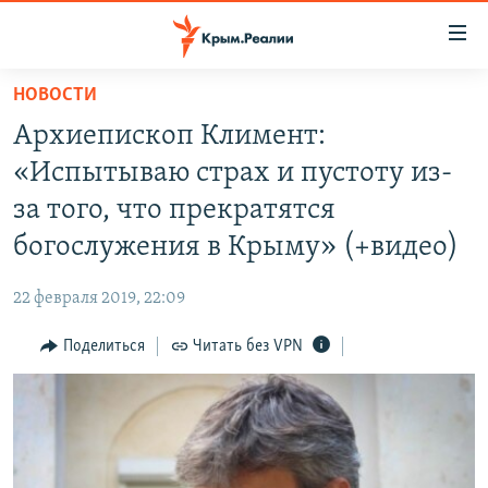
Доступность
ссылки
Вернуться
НОВОСТИ
к
НОВОСТИ
Архиепископ Климент:
основному
СПЕЦПРОЕКТЫ
содержанию
«Испытываю страх и пустоту из-
ВОДА
Вернутся
ГРУЗ 200
за того, что прекратятся
к
ИСТОРИЯ
КАРТА ВОЕННЫХ ОБЪЕКТОВ КРЫМА
богослужения в Крыму» (+видео)
главной
ЕЩЕ
11 ЛЕТ ОККУПАЦИИ КРЫМА. 11 ИСТОРИЙ СОПРОТИВЛЕНИЯ
навигации
22 февраля 2019, 22:09
Вернутся
РАДІО СВОБОДА
ИНТЕРАКТИВ
к
Поделиться
Читать без VPN
КАК ОБОЙТИ БЛОКИРОВКУ
ИНФОГРАФИКА
поиску
ТЕЛЕПРОЕКТ КРЫМ.РЕАЛИИ
Українською
СОВЕТЫ ПРАВОЗАЩИТНИКОВ
Qırımtatar
ПРОПАВШИЕ БЕЗ ВЕСТИ