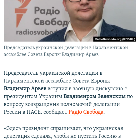
ПРИСОЕДИНЯЙТЕСЬ!
ПОБЕДИТЕЛЕЙ НЕ СУДЯТ?
КРЫМ.НЕПОКОРЕННЫЙ
ELIFBE
УКРАИНСКАЯ ПРОБЛЕМА КРЫМА
Все сайты RFE/RL
Председатель украинской делегации в Парламентской
ассамблее Совета Европы Владимир Арьев
Председатель украинской делегации в
Парламентской ассамблее Совета Европы
Владимир Арьев
вступил в заочную дискуссию с
президентом Украины
Владимиром Зеленским
по
вопросу возвращения полномочий делегации
России в ПАСЕ, сообщает
Радіо Свобода
.
«Здесь президент спрашивает, что украинская
делегация сделала, чтобы не пустить Россию в