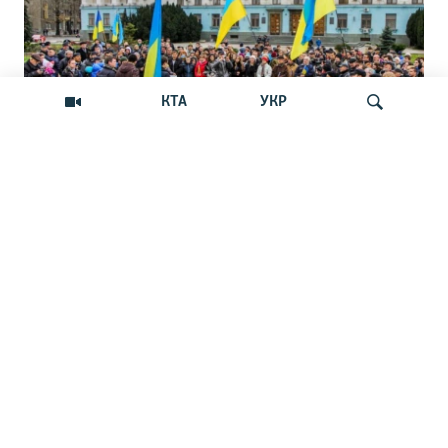
КТА
УКР
Андрей Щекун: «Крым –
Искать
единственный регион, где украинцы –
меньшинство»
Дискуссия вокруг планов установить День
защиты прав украинской общины Крыма
НОВОСТИ
18:10