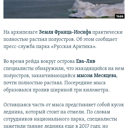
ПРИСОЕДИНЯЙТЕСЬ!
ПОБЕДИТЕЛЕЙ НЕ СУДЯТ?
КРЫМ.НЕПОКОРЕННЫЙ
ELIFBE
На архипелаге
Земля Франца-Иосифа
практически
УКРАИНСКАЯ ПРОБЛЕМА КРЫМА
полностью растаял полуостров. Об этом сообщает
Все сайты RFE/RL
пресс-служба парка «Русская Арктика».
Во время рейда вокруг острова
Ева-Лив
специалисты обнаружили, что находящийся на нем
полуостров, заканчивающийся
мысом Месяцева
,
почти полностью растаял. Посередине мыса
образовался пролив шириной три километра.
Оставшаяся часть от мыса представляет собой кусок
ледника, который стоит на отмели. По словам
сотрудников национального парка, специалисты
заметили таяние ледника еще в 2017 году, но