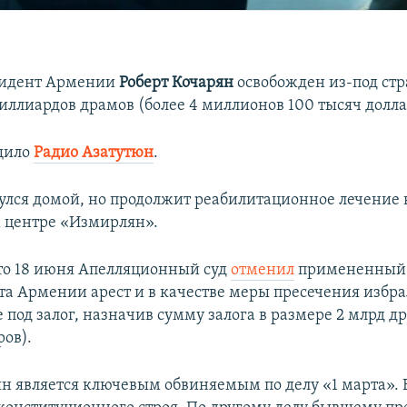
идент Армении
Роберт Кочарян
освобожден из-под стр
миллиардов драмов (более 4 миллионов 100 тысяч долла
щило
Радио Азатутюн
.
улся домой, но продолжит реабилитационное лечение 
 центре «Измирлян».
то 18 июня Апелляционный суд
отменил
примененный 
та Армении арест и в качестве меры пресечения избра
под залог, назначив сумму залога в размере 2 млрд д
ров).
ян является ключевым обвиняемым по делу «1 марта». 