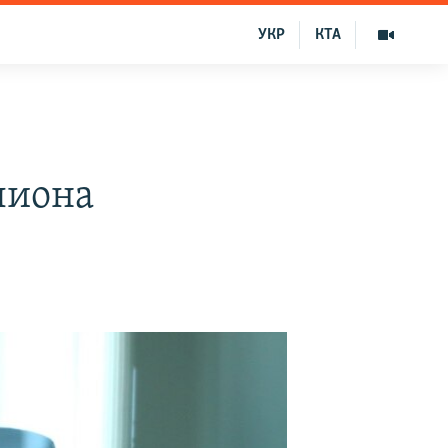
УКР
КТА
лиона