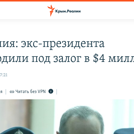
ия: экс-президента
одили под залог в $4 мил
7:21
ся
Читать без VPN