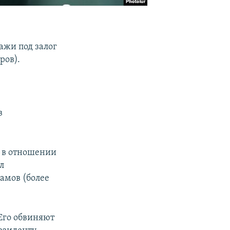
ажи под залог
ров).
в
в отношении
л
рамов (более
Его обвиняют