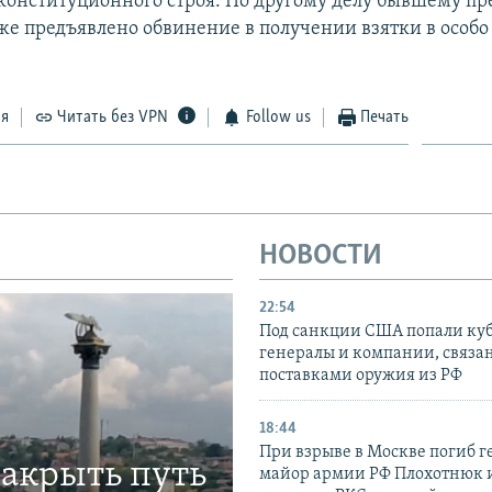
конституционного строя. По другому делу бывшему пр
е предъявлено обвинение в получении взятки в особо
ся
Читать без VPN
Follow us
Печать
НОВОСТИ
22:54
Под санкции США попали ку
генералы и компании, связа
поставками оружия из РФ
18:44
При взрыве в Москве погиб г
закрыть путь
майор армии РФ Плохотнюк и