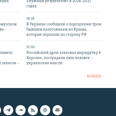
медиа
«нужных результатов» в 2026-2027
годах
16:18
Ормузском
В Украине сообщили о подозрении трем
ва –
бывшим налоговикам из Крыма,
которые перешли на сторону РФ
15:02
тавить
Российский дрон атаковал маршрутку в
Херсоне, пострадали пять человек –
 запасов –
украинские власти
БОЛЬШЕ