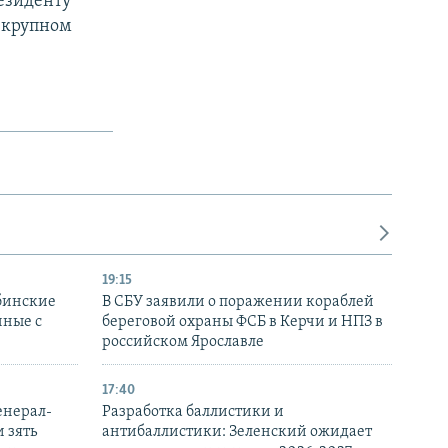
езиденту
 крупном
19:15
бинские
В СБУ заявили о поражении кораблей
нные с
береговой охраны ФСБ в Керчи и НПЗ в
российском Ярославле
17:40
енерал-
Разработка баллистики и
 зять
антибаллистики: Зеленский ожидает