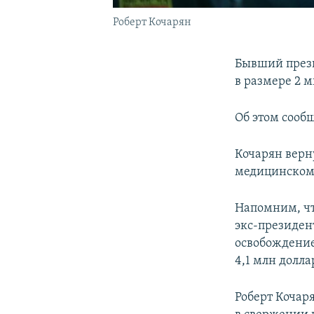
Роберт Кочарян
Бывший през
в размере 2 
Об этом сооб
Кочарян верн
медицинском
Напомним, ч
экс-президен
освобождение 
4,1 млн долла
Роберт Кочар