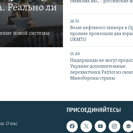
главкома ВКС – российские 
. Реально ли
16:55
Возле нефтяного танкера в 
ление новой системы
проливе произошли два взры
UKMTO
15:40
Нидерланды не могут предос
Украине дополнительные
перехватчики Patriot из своих
Минобороны страны
ПРИСОЕДИНЯЙТЕСЬ!
и. О нас