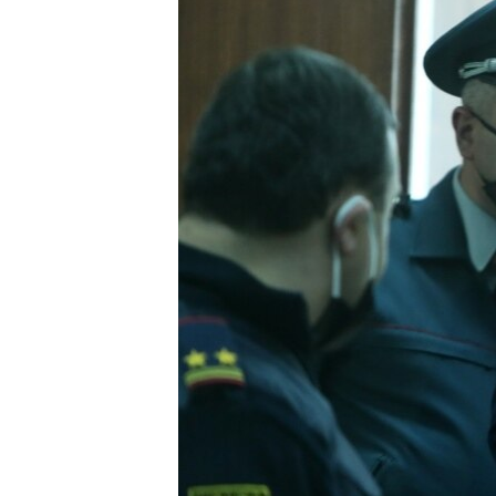
ПОБЕДИТЕЛЕЙ НЕ СУДЯТ?
КРЫМ.НЕПОКОРЕННЫЙ
ELIFBE
УКРАИНСКАЯ ПРОБЛЕМА КРЫМА