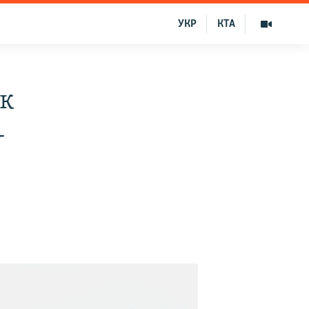
УКР
КТА
 к
-