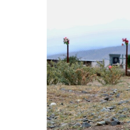
ПОБЕДИТЕЛЕЙ НЕ СУДЯТ?
КРЫМ.НЕПОКОРЕННЫЙ
ELIFBE
УКРАИНСКАЯ ПРОБЛЕМА КРЫМА