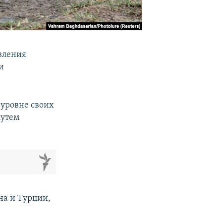
вления
и
 уровне своих
путем
м
на и Турции,