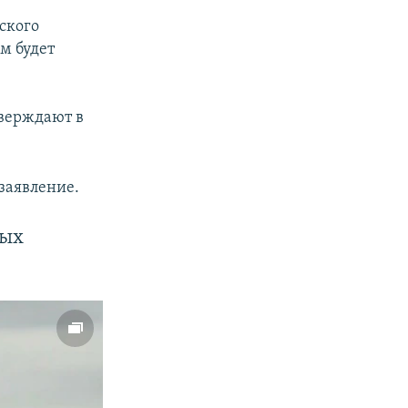
ского
м будет
тверждают в
заявление.
вых