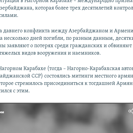
ситуации в Нагорном Карабахе – международно призн
зербайджана, которая более трех десятилетий контро
силами.
а давнего конфликта между Азербайджаном и Армени
 За несколько дней погибли, по разным данным, десятк
ны заявляют о потерях среди гражданских и обвиняют 
тяжелых видов вооружения и наемников.
в Нагорном Карабахе (тогда – Нагорно-Карабахская авт
байджанской ССР) состоялись митинги местного армян
оторое стремилось присоединиться к тогдашней Армян
сился с этим.