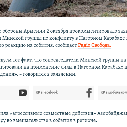
 обороны Армении 2 октября прокомментировало зая
н Минской группы по конфликту в Нагорном Карабахе 
ло реакцию на события, сообщает
Радіо Свобода.
вуем тот факт, что сопредседатели Минской группы на
агировали на применение силы в Нагорном Карабахе 
дения», – говорится в заявлении.
КР в Facebook
КР в мобильно
ила «агрессивные совместные действия» Азербайджа
ру во вмешательстве в события в регионе.