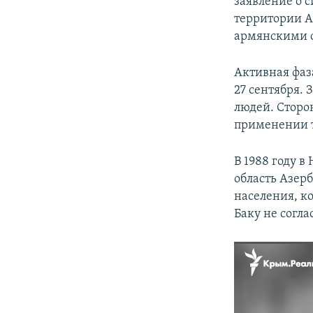
заявление о 
территории А
армянскими 
Активная фаз
27 сентября.
людей. Сторо
применении 
В 1988 году 
область Азер
населения, к
Баку не согла