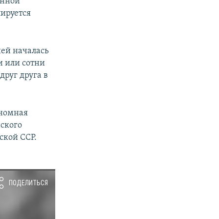
анной
щ
и
лируется
и
й
й
с
с
л
ей началась
л
а
и или сотни
а
й
друг друга в
й
д
д
ономная
ского
ской ССР.