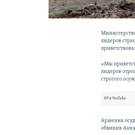
Министерство
лидеров стра
приветствова
«Мы приветст
лидеров отре
строгого осуж
КР в YouTube
Армения осуд
обвинив Анка