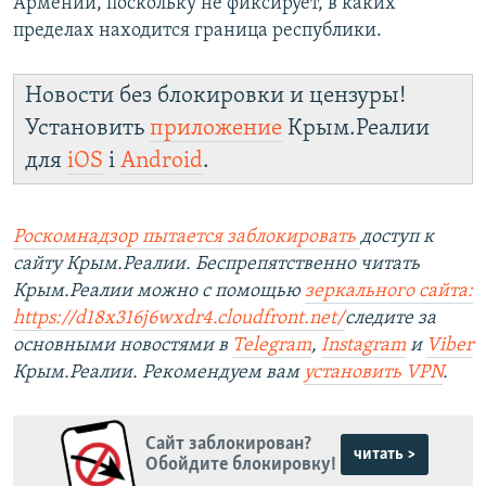
Армении, поскольку не фиксирует, в каких
пределах находится граница республики.
Новости без блокировки и цензуры!
Установить
приложение
Крым.Реалии
для
iOS
і
Android
.
Роскомнадзор пытается заблокировать
доступ к
сайту Крым.Реалии. Беспрепятственно читать
Крым.Реалии можно с помощью
зеркального сайта:
https://d18x316j6wxdr4.cloudfront.net/
следите за
основными новостями в
Telegram
,
Instagram
и
Viber
Крым.Реалии. Рекомендуем вам
установить
VPN
.
Сайт заблокирован?
читать >
Обойдите блокировку!