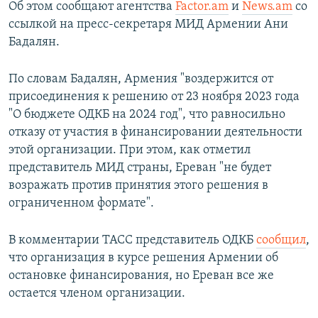
Об этом сообщают агентства
Factor.am
и
News.am
со
ПРИСОЕДИНЯЙТЕСЬ!
ПОБЕДИТЕЛЕЙ НЕ СУДЯТ?
ссылкой на пресс-секретаря МИД Армении Ани
КРЫМ.НЕПОКОРЕННЫЙ
Бадалян.
ELIFBE
По словам Бадалян, Армения "воздержится от
УКРАИНСКАЯ ПРОБЛЕМА КРЫМА
присоединения к решению от 23 ноября 2023 года
Все сайты RFE/RL
"О бюджете ОДКБ на 2024 год", что равносильно
отказу от участия в финансировании деятельности
этой организации. При этом, как отметил
представитель МИД страны, Ереван "не будет
возражать против принятия этого решения в
ограниченном формате".
В комментарии ТАСС представитель ОДКБ
сообщил
,
что организация в курсе решения Армении об
остановке финансирования, но Ереван все же
остается членом организации.