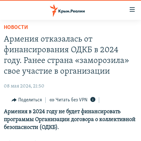
Доступность
ссылки
Вернуться
НОВОСТИ
к
НОВОСТИ
Армения отказалась от
основному
СПЕЦПРОЕКТЫ
содержанию
финансирования ОДКБ в 2024
ВОДА
Вернутся
ГРУЗ 200
году. Ранее страна «заморозила»
к
ИСТОРИЯ
КАРТА ВОЕННЫХ ОБЪЕКТОВ КРЫМА
свое участие в организации
главной
ЕЩЕ
11 ЛЕТ ОККУПАЦИИ КРЫМА. 11 ИСТОРИЙ СОПРОТИВЛЕНИЯ
навигации
08 мая 2024, 21:50
Вернутся
РАДІО СВОБОДА
ИНТЕРАКТИВ
к
Поделиться
Читать без VPN
КАК ОБОЙТИ БЛОКИРОВКУ
ИНФОГРАФИКА
поиску
Армения в 2024 году не будет финансировать
ТЕЛЕПРОЕКТ КРЫМ.РЕАЛИИ
Українською
программы Организации договора о коллективной
СОВЕТЫ ПРАВОЗАЩИТНИКОВ
безопасности (ОДКБ).
Qırımtatar
ПРОПАВШИЕ БЕЗ ВЕСТИ