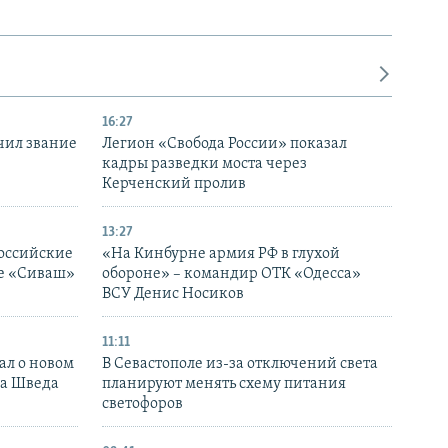
16:27
чил звание
Легион «Свобода России» показал
кадры разведки моста через
Керченский пролив
13:27
оссийские
«На Кинбурне армия РФ в глухой
ке «Сиваш»
обороне» – командир ОТК «Одесса»
ВСУ Денис Носиков
11:11
ал о новом
В Севастополе из-за отключений света
ка Шведа
планируют менять схему питания
светофоров