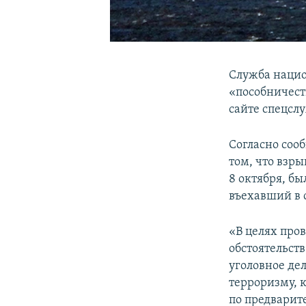
Служба нацио
«пособничест
сайте спецсл
Согласно соо
том, что взр
8 октября, б
въехавший в 
«В целях про
обстоятельст
уголовное де
терроризму, 
по предварит