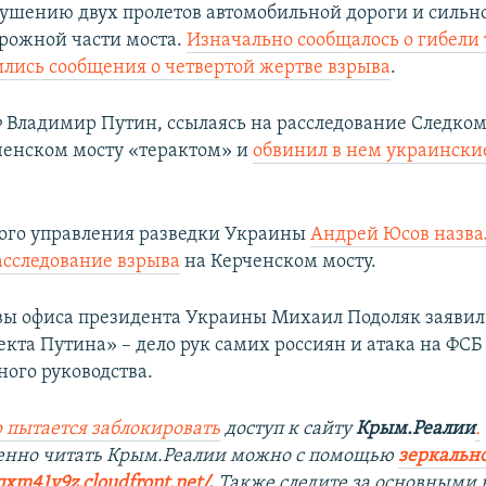
рушению двух пролетов автомобильной дороги и сильн
рожной части моста.
Изначально сообщалось о гибели 
ились сообщения о четвертой жертве взрыва
.
 Владимир Путин, ссылаясь на расследование Следком
ченском мосту «терактом» и
обвинил в нем украински
ого управления разведки Украины
Андрей Юсов назв
асследование взрыва
на Керченском мосту.
вы офиса президента Украины Михаил Подоляк заявил,
кта Путина» – дело рук самих россиян и атака на ФСБ 
ного руководства.
 пытается заблокировать
доступ к сайту
Крым.Реалии
.
енно читать Крым.Реалии мож
но с помощью
зеркально
qxm41y9z.cloudfront.net/
. ​
Также следите за основными 