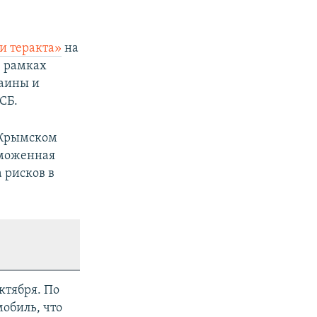
ки теракта»
на
в рамках
раины и
СБ.
а Крымском
аможенная
 рисков в
ктября. По
мобиль, что