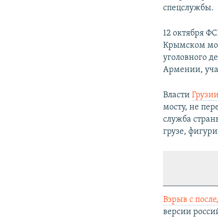
спецслужбы.
12 октября ФС
Крымском мос
уголовного д
Армении, уча
Власти
Грузи
мосту, не пе
служба стран
грузе, фигур
Взрыв с посл
версии россий