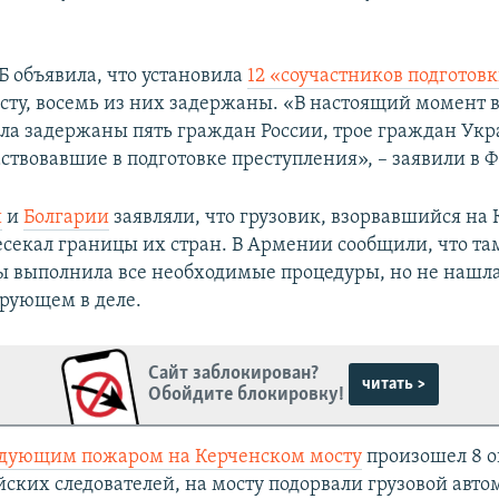
Б объявила, что установила
12 «соучастников подготов
ту, восемь из них задержаны. «В настоящий момент 
ела задержаны пять граждан России, трое граждан Ук
ствовавшие в подготовке преступления», – заявили в Ф
и
и
Болгарии
заявляли, что грузовик, взорвавшийся н
ресекал границы их стран. В Армении сообщили, что т
ы выполнила все необходимые процедуры, но не нашла
ирующем в деле.
Сайт заблокирован?
читать >
Обойдите блокировку!
едующим пожаром на Керченском мосту
произошел 8 о
ских следователей, на мосту подорвали грузовой авто