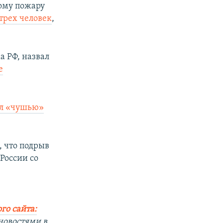
ому пожару
трех человек
,
а РФ, назвал
е
ал «чушью»
 что подрыв
России со
го сайта:
новостями в