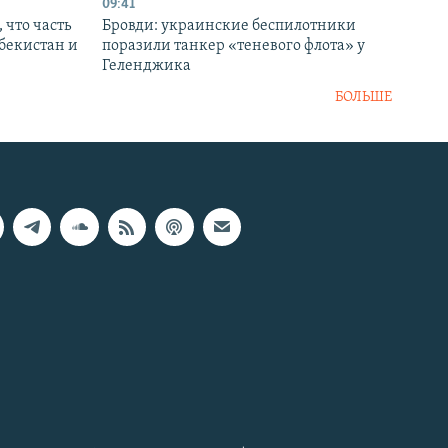
09:41
 что часть
Бровди: украинские беспилотники
збекистан и
поразили танкер «теневого флота» у
Геленджика
БОЛЬШЕ