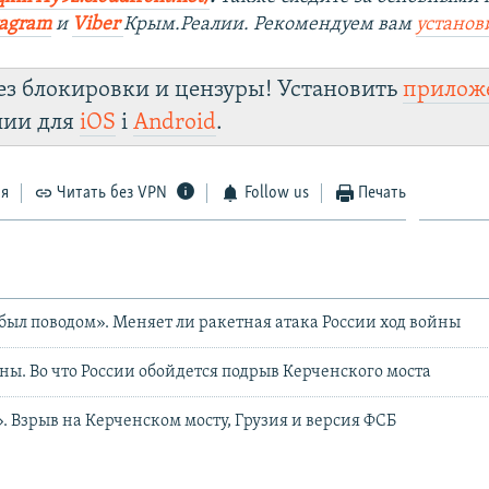
tagra
m
и
Viber
Крым.Реалии. Рекомендуем вам
установ
ез блокировки и цензуры! Установить
прилож
лии для
iOS
і
Android
.
ся
Читать без VPN
Follow us
Печать
был поводом». Меняет ли ракетная атака России ход войны
ы. Во что России обойдется подрыв Керченского моста
. Взрыв на Керченском мосту, Грузия и версия ФСБ