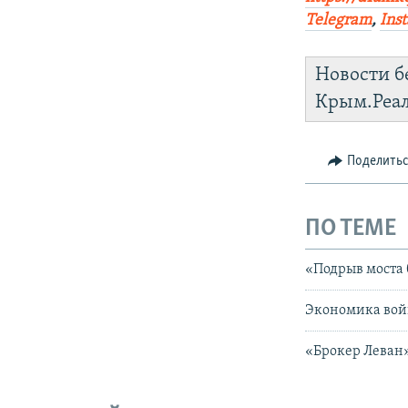
Telegram
,
Ins
Новости б
Крым.Реа
Поделить
ПО ТЕМЕ
«Подрыв моста 
Экономика войн
«Брокер Леван»