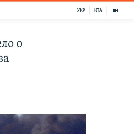
УКР
КТА
ло о
за