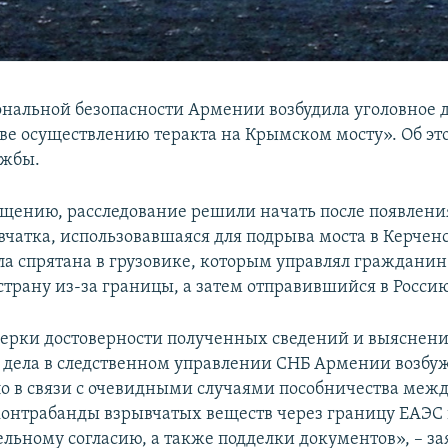
нальной безопасности Армении возбудила уголовное д
ве осуществлению теракта на Крымском мосту». Об эт
ужбы.
бщению, расследование решили начать после появлени
ывчатка, использовавшаяся для подрыва моста в Керчен
ыла спрятана в грузовике, которым управлял граждани
страну из-за границы, а затем отправившийся в Россию
верки достоверности полученных сведений и выяснени
в дела в следственном управлении СНБ Армении возбу
ло в связи с очевидными случаями пособничества ме
контрабанды взрывчатых веществ через границу ЕАЭС 
ельному согласию, а также подделки документов», – з