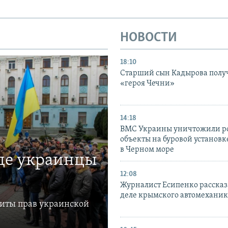
НОВОСТИ
18:10
Старший сын Кадырова полу
«героя Чечни»
14:18
ВМС Украины уничтожили р
объекты на буровой установ
в Черном море
где украинцы
12:08
Журналист Есипенко рассказ
деле крымского автомехани
щиты прав украинской