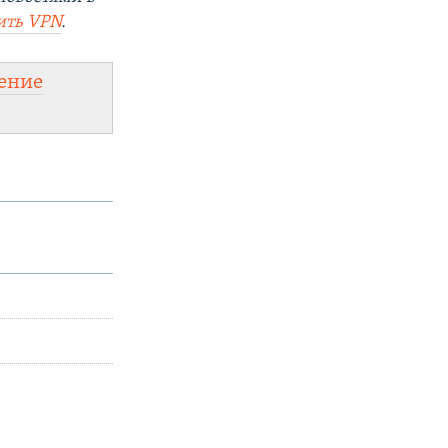
ить
VPN
.
ение