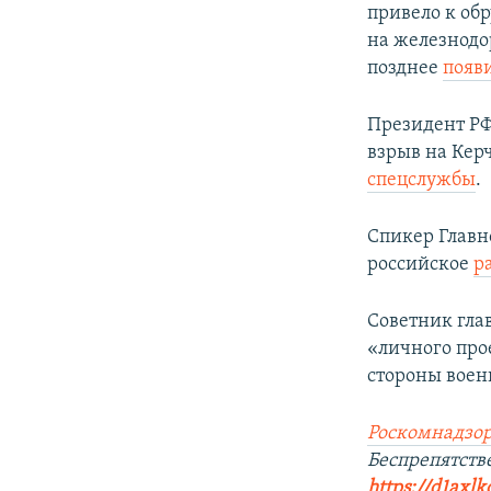
привело к об
на железнодо
позднее
появ
Президент РФ
взрыв на Кер
спецслужбы
.
Спикер Главн
российское
р
Советник гла
«личного прое
стороны воен
Роскомнадзор
Беспрепятств
https://d1axlk