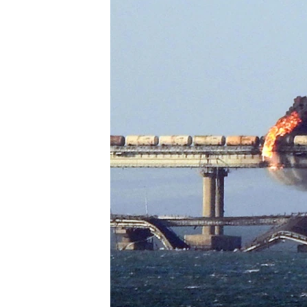
ПОБЕДИТЕЛЕЙ НЕ СУДЯТ?
КРЫМ.НЕПОКОРЕННЫЙ
ELIFBE
УКРАИНСКАЯ ПРОБЛЕМА КРЫМА