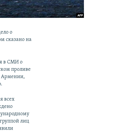
ело о
ом сказано на
я в СМИ о
ском проливе
н Армении,
.
я всех
ждено
ждународному
группой лиц
аявили