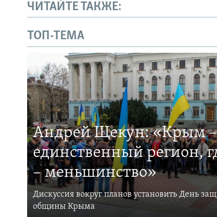
ЧИТАЙТЕ ТАКЖЕ:
ТОП-ТЕМА
Андрей Щекун: «Крым –
единственный регион, 
– меньшинство»
Дискуссия вокруг планов установить День за
общины Крыма