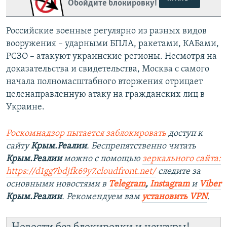
Обойдите блокировку!
Российские военные регулярно из разных видов
вооружения – ударными БПЛА, ракетами, КАБами,
РСЗО – атакуют украинские регионы. Несмотря на
доказательства и свидетельства, Москва с самого
начала полномасштабного вторжения отрицает
целенаправленную атаку на гражданских лиц в
Украине.
Роскомнадзор пытается заблокировать
доступ к
сайту
Крым.Реалии
. Беспрепятственно читать
Крым.Реалии
можно с помощью
зеркального сайта:
https://d1gg7bdjfk69y7.cloudfront.net/
следите за
основными новостями в
Telegram
,
Instagram
и
Viber
Крым.Реалии
. Рекомендуем вам
установить VPN
.