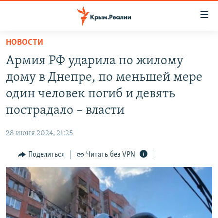
Доступность
ссылки
Вернуться
НОВОСТИ
к
НОВОСТИ
Армия РФ ударила по жилому
основному
СПЕЦПРОЕКТЫ
содержанию
дому в Днепре, по меньшей мере
ВОДА
Вернутся
ГРУЗ 200
один человек погиб и девять
к
ИСТОРИЯ
КАРТА ВОЕННЫХ ОБЪЕКТОВ КРЫМА
пострадало – власти
главной
ЕЩЕ
11 ЛЕТ ОККУПАЦИИ КРЫМА. 11 ИСТОРИЙ СОПРОТИВЛЕНИЯ
навигации
28 июня 2024, 21:25
Вернутся
РАДІО СВОБОДА
ИНТЕРАКТИВ
к
Поделиться
Читать без VPN
КАК ОБОЙТИ БЛОКИРОВКУ
ИНФОГРАФИКА
поиску
ТЕЛЕПРОЕКТ КРЫМ.РЕАЛИИ
Українською
СОВЕТЫ ПРАВОЗАЩИТНИКОВ
Qırımtatar
ПРОПАВШИЕ БЕЗ ВЕСТИ