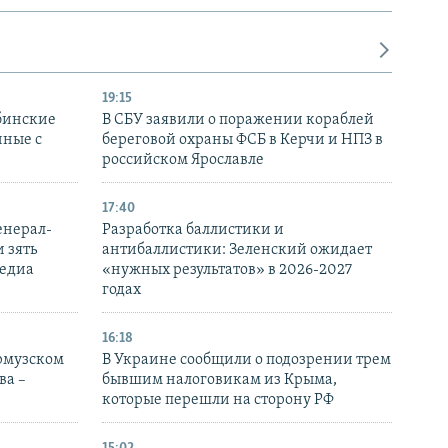
19:15
бинские
В СБУ заявили о поражении кораблей
нные с
береговой охраны ФСБ в Керчи и НПЗ в
российском Ярославле
17:40
енерал-
Разработка баллистики и
 зять
антибаллистики: Зеленский ожидает
медиа
«нужных результатов» в 2026-2027
годах
16:18
Ормузском
В Украине сообщили о подозрении трем
ва –
бывшим налоговикам из Крыма,
которые перешли на сторону РФ