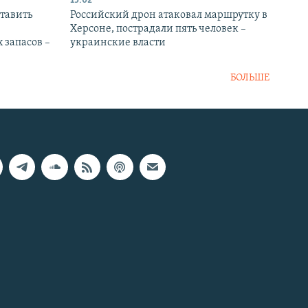
15:02
тавить
Российский дрон атаковал маршрутку в
Херсоне, пострадали пять человек –
 запасов –
украинские власти
БОЛЬШЕ