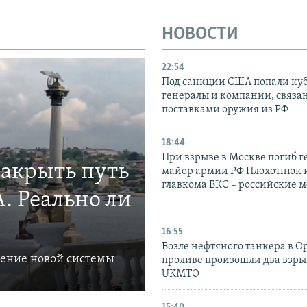
НОВОСТИ
22:54
Под санкции США попали ку
генералы и компании, связа
поставками оружия из РФ
18:44
При взрыве в Москве погиб г
закрыть путь
майор армии РФ Плохотнюк и
главкома ВКС – российские 
. Реально ли
16:55
Возле нефтяного танкера в 
ление новой системы
проливе произошли два взры
UKMTO