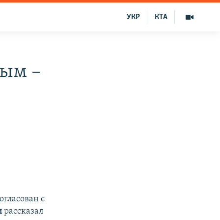
УКР
КТА
рым –
огласован с
и
рассказал