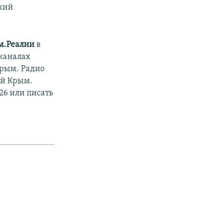
кий
м.Реалии
в
 каналах
Крым. Радио
ый Крым.
26 или писать