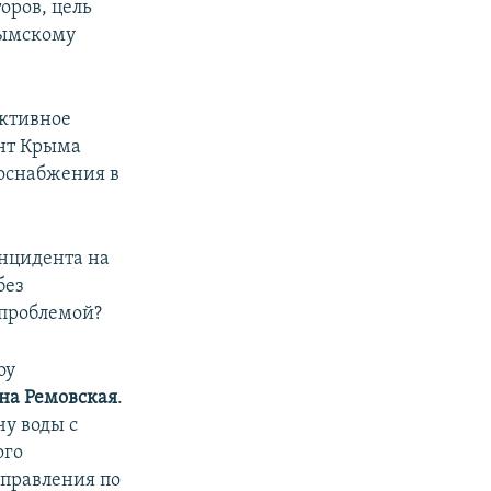
оров, цель
рымскому
ективное
ент Крыма
доснабжения в
инцидента на
без
 проблемой?
оу
на Ремовская
.
чу воды с
ого
управления по