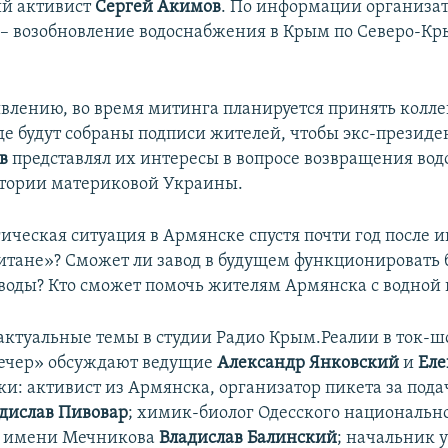
ий активист
Сергей Акимов
. По информации организат
– возобновление водоснабжения в Крым по Северо-К
явлению, во время митинга планируется принять колл
де будут собраны подписи жителей, чтобы экс-презид
ов
представлял их интересы в вопросе возвращения во
тории материковой Украины.
гическая ситуация в Армянске спустя почти год после 
тане»? Сможет ли завод в будущем функционировать 
воды? Кто сможет помочь жителям Армянска с водной
 актуальные темы в студии Радио Крым.Реалии в ток-ш
ечер» обсуждают ведущие
Александр Янковский
и
Еле
и: активист из Армянска, организатор пикета за пода
дислав Пивовар
; химик-биолог Одесского национальн
а имени Мечникова
Владислав Балинский
; начальник 