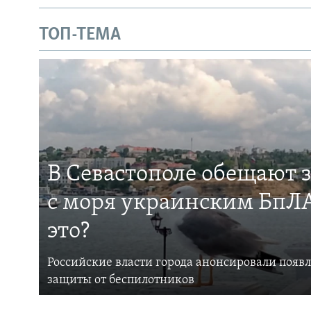
ТОП-ТЕМА
В Севастополе обещают 
с моря украинским БпЛА
это?
Российские власти города анонсировали появ
защиты от беспилотников