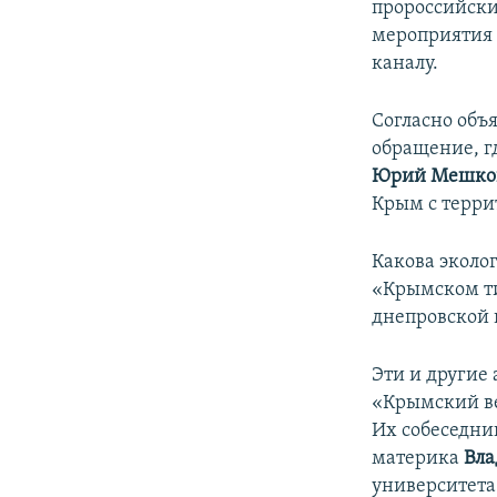
ПОБЕДИТЕЛЕЙ НЕ СУДЯТ?
пророссийск
мероприятия 
КРЫМ.НЕПОКОРЕННЫЙ
каналу.
ELIFBE
Согласно объ
УКРАИНСКАЯ ПРОБЛЕМА КРЫМА
обращение, г
Юрий Мешк
Крым с терри
Какова эколо
«Крымском ти
днепровской 
Эти и другие
«Крымский в
Их собеседник
материка
Вла
университет