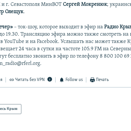
 и г. Севастополя МинВОТ
Сергей Мокренюк
; украинс
тр Олещук
.
ечер»
– ток-шоу, которое выходит в эфир на
Радио Кры
 до 19.30. Трансляцию эфира можно также смотреть на
в YouTube и на Facebook. Услышать нас может также 
вещает 24 часа в сутки на частоте 105.9 FM на Северн
т бесплатно звонить в эфир по телефону 8 800 100 69 
m_radio@rferl.org.
ся
Читать без VPN
Follow us
Печать
есь Крым