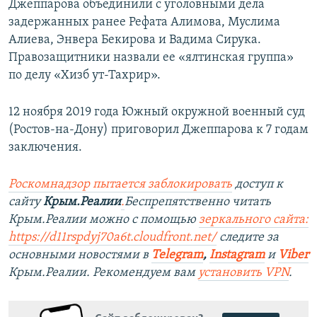
Джеппарова объединили с уголовными дела
задержанных ранее Рефата Алимова, Муслима
Алиева, Энвера Бекирова и Вадима Сирука.
Правозащитники назвали ее «ялтинская группа»
по делу «Хизб ут-Тахрир».
12 ноября 2019 года Южный окружной военный суд
(Ростов-на-Дону) приговорил Джеппарова к 7 годам
заключения.
Роскомнадзор пытается заблокировать
доступ к
сайту
Крым.Реалии
.
Беспрепятственно читать
Крым.Реалии можно с помощью
зеркального сайта:
https://d11rspdyj70a6t.cloudfront.net/
следите за
основными новостями в
Telegram
,
Instagram
и
Viber
Крым.Реалии. Рекомендуем вам
установить VPN
.