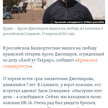
ПРИСОЕДИНЯЙТЕСЬ!
ПОБЕДИТЕЛЕЙ НЕ СУДЯТ?
КРЫМ.НЕПОКОРЕННЫЙ
ELIFBE
Крым -- Арсен Джеппаров вышел на свободу из колонии в
УКРАИНСКАЯ ПРОБЛЕМА КРЫМА
российском Салавате, 17 апреля 2023 года
Все сайты RFE/RL
В российском Башкортостане вышел на свободу
крымский татарин Арсен Джеппаров, осужденный
по делу «Хизб ут-Тахрир», сообщает «
Крымская
солидарность
».
17 апреля истек срок заключения Джеппарова,
длившийся 7 лет. В Салавате, у ворот колонии, его
встретил адвокат Эдем Семедляев. «Наступил этот
день – я освободился. Сейчас мы находимся около
колонии ИК-16. Очень рад был увидеть братьев,