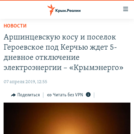
Доступность
ссылки
Вернуться
НОВОСТИ
к
НОВОСТИ
Аршинцевскую косу и поселок
основному
СПЕЦПРОЕКТЫ
содержанию
Героевское под Керчью ждет 5-
ВОДА
Вернутся
ГРУЗ 200
дневное отключение
к
ИСТОРИЯ
КАРТА ВОЕННЫХ ОБЪЕКТОВ КРЫМА
электроэнергии – «Крымэнерго»
главной
ЕЩЕ
11 ЛЕТ ОККУПАЦИИ КРЫМА. 11 ИСТОРИЙ СОПРОТИВЛЕНИЯ
навигации
07 апреля 2019, 12:55
Вернутся
РАДІО СВОБОДА
ИНТЕРАКТИВ
к
Поделиться
Читать без VPN
КАК ОБОЙТИ БЛОКИРОВКУ
ИНФОГРАФИКА
поиску
ТЕЛЕПРОЕКТ КРЫМ.РЕАЛИИ
Українською
СОВЕТЫ ПРАВОЗАЩИТНИКОВ
Qırımtatar
ПРОПАВШИЕ БЕЗ ВЕСТИ