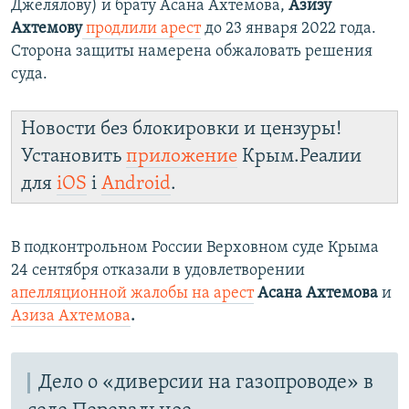
Джелялову) и брату Асана Ахтемова,
Азизу
Ахтемову
продлили арест
до 23 января 2022 года.
Сторона защиты намерена обжаловать решения
суда.
Новости без блокировки и цензуры!
Установить
приложение
Крым.Реалии
для
iOS
і
Android
.
В подконтрольном России Верховном суде Крыма
24 сентября отказали в удовлетворении
апелляционной жалобы на арест
Асана Ахтемова
и
Азиза Ахтемова
.
Дело о «диверсии на газопроводе» в