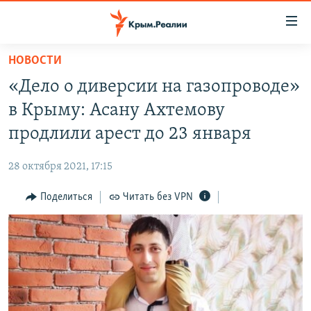
Доступность
ссылки
Вернуться
НОВОСТИ
к
НОВОСТИ
«Дело о диверсии на газопроводе»
основному
СПЕЦПРОЕКТЫ
содержанию
в Крыму: Асану Ахтемову
ВОДА
Вернутся
ГРУЗ 200
продлили арест до 23 января
к
ИСТОРИЯ
КАРТА ВОЕННЫХ ОБЪЕКТОВ КРЫМА
главной
28 октября 2021, 17:15
ЕЩЕ
11 ЛЕТ ОККУПАЦИИ КРЫМА. 11 ИСТОРИЙ СОПРОТИВЛЕНИЯ
навигации
Вернутся
Поделиться
Читать без VPN
РАДІО СВОБОДА
ИНТЕРАКТИВ
к
КАК ОБОЙТИ БЛОКИРОВКУ
ИНФОГРАФИКА
поиску
ТЕЛЕПРОЕКТ КРЫМ.РЕАЛИИ
Українською
СОВЕТЫ ПРАВОЗАЩИТНИКОВ
Qırımtatar
ПРОПАВШИЕ БЕЗ ВЕСТИ