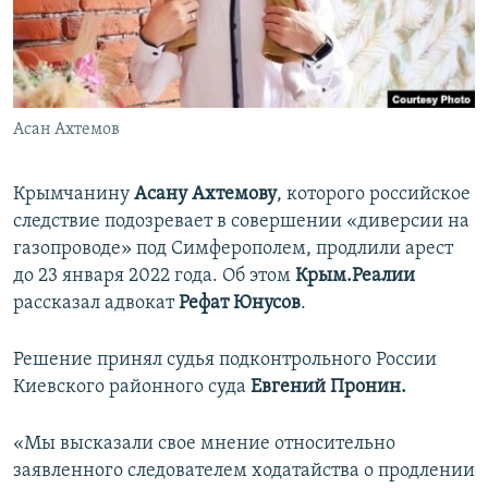
ПРИСОЕДИНЯЙТЕСЬ!
ПОБЕДИТЕЛЕЙ НЕ СУДЯТ?
КРЫМ.НЕПОКОРЕННЫЙ
ELIFBE
Асан Ахтемов
УКРАИНСКАЯ ПРОБЛЕМА КРЫМА
Все сайты RFE/RL
Крымчанину
Асану Ахтемову
, которого российское
следствие подозревает в совершении «диверсии на
газопроводе» под Симферополем, продлили арест
до 23 января 2022 года. Об этом
Крым.Реалии
рассказал адвокат
Рефат Юнусов
.
Решение принял судья подконтрольного России
Киевского районного суда
Евгений Пронин.
«Мы высказали свое мнение относительно
заявленного следователем ходатайства о продлении