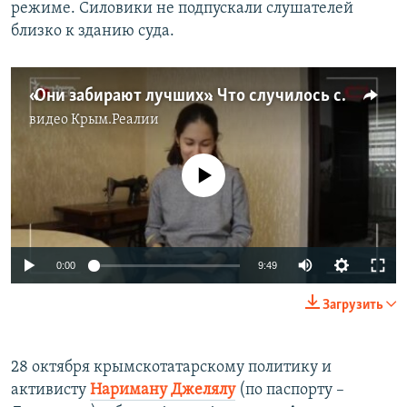
режиме. Силовики не подпускали слушателей
близко к зданию суда.
«Они забирают лучших». Что случилось с Асаном Ахтемовым глазами его родных (видео)
видео
Крым.Реалии
No media source currently available
0:00
9:49
Загрузить
28 октября крымскотатарскому политику и
активисту
Нариману Джелялу
(по паспорту –