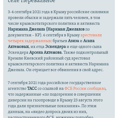
селе Перевальное
3-4 сентября 2021 года в Крыму российские силовики
провели обыски и задержали пять человек, в том
числе крымскотатарского политика и активиста
Наримана Джеляла (Нариман Джелялов
по
документам – КР). 6 сентября в Крыму
арестовали
четырех задержанных
: братьев
Азиза
и
Асана
Ахтемовых
, их отца
Эскендера
и еще одного сына
Эскендера
Арсена Ахтемова
. Также подконтрольный
Кремлю Киевский районный суд арестовал
крымскотатарского политика и активиста Наримана
Джеляла. Он отрицает все обвинения в свой адрес.
7 сентября 2021 года российское государственное
агентство
ТАСС
со ссылкой на
ФСБ России сообщило
,
что задержанные «по подозрению в совершении
диверсии на газопроводе в Крыму 23 августа этого
года дали признательные показания». По этим
данным, на «видео допроса двоих из них,
распространенного ФСБ, мужчины подробно