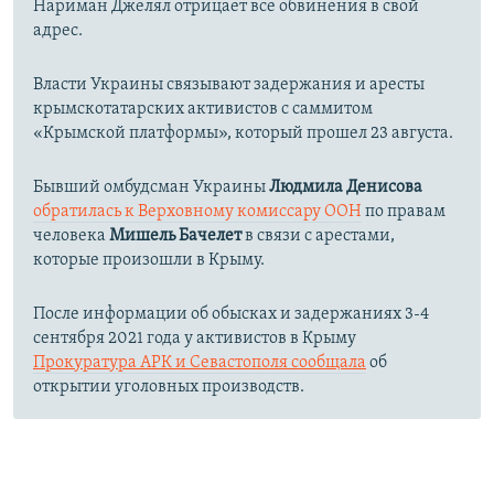
Нариман Джелял отрицает все обвинения в свой
адрес.
Власти Украины связывают задержания и аресты
крымскотатарских активистов с саммитом
«Крымской платформы», который прошел 23 августа.
Бывший омбудсман Украины
Людмила Денисова
обратилась к Верховному комиссару ООН
по правам
человека
Мишель Бачелет
в связи с арестами,
которые произошли в Крыму.
После информации об обысках и задержаниях 3-4
сентября 2021 года у активистов в Крыму
Прокуратура АРК и Севастополя сообщала
об
открытии уголовных производств.