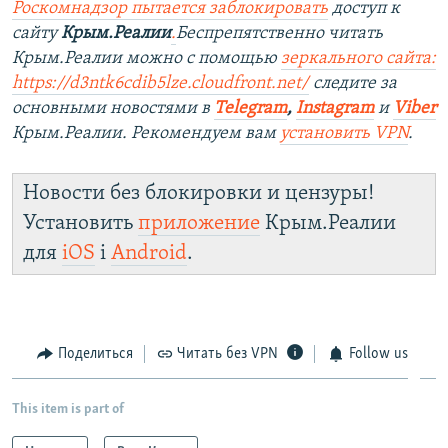
Роскомнадзор пытается заблокировать
доступ к
сайту
Крым.Реалии
.
Беспрепятственно читать
Крым.Реалии можно с помощью
зеркального сайта:
https://d3ntk6cdib5lze.cloudfront.net/
следите за
основными новостями в
Telegram
,
Instagram
и
Viber
Крым.Реалии. Рекомендуем вам
установить VPN
.
Новости без блокировки и цензуры!
Установить
приложение
Крым.Реалии
для
iOS
і
Android
.
Поделиться
Читать без VPN
Follow us
This item is part of