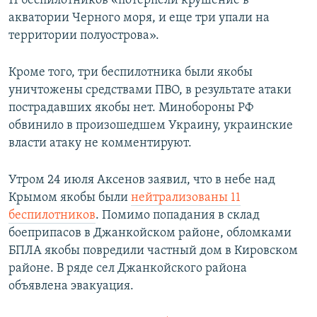
11 беспилотников «потерпели крушение в
ПРИСОЕДИНЯЙТЕСЬ!
ПОБЕДИТЕЛЕЙ НЕ СУДЯТ?
акватории Черного моря, и еще три упали на
территории полуострова».
КРЫМ.НЕПОКОРЕННЫЙ
ELIFBE
Кроме того, три беспилотника были якобы
уничтожены средствами ПВО, в результате атаки
УКРАИНСКАЯ ПРОБЛЕМА КРЫМА
пострадавших якобы нет. Минобороны РФ
Все сайты RFE/RL
обвинило в произошедшем Украину, украинские
власти атаку не комментируют.
Утром 24 июля Аксенов заявил, что в небе над
Крымом якобы были
нейтрализованы 11
беспилотников
. Помимо попадания в склад
боеприпасов в Джанкойском районе, обломками
БПЛА якобы повредили частный дом в Кировском
районе. В ряде сел Джанкойского района
объявлена эвакуация.