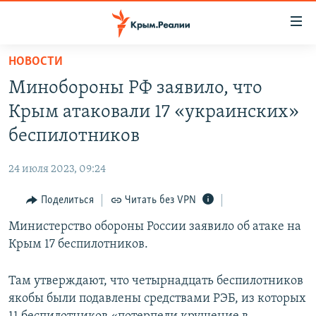
Доступность
ссылки
Вернуться
НОВОСТИ
к
НОВОСТИ
Минобороны РФ заявило, что
основному
СПЕЦПРОЕКТЫ
содержанию
Крым атаковали 17 «украинских»
ВОДА
Вернутся
ГРУЗ 200
беспилотников
к
ИСТОРИЯ
КАРТА ВОЕННЫХ ОБЪЕКТОВ КРЫМА
главной
24 июля 2023, 09:24
ЕЩЕ
11 ЛЕТ ОККУПАЦИИ КРЫМА. 11 ИСТОРИЙ СОПРОТИВЛЕНИЯ
навигации
Вернутся
Поделиться
Читать без VPN
РАДІО СВОБОДА
ИНТЕРАКТИВ
к
Министерство обороны России заявило об атаке на
КАК ОБОЙТИ БЛОКИРОВКУ
ИНФОГРАФИКА
поиску
Крым 17 беспилотников.
ТЕЛЕПРОЕКТ КРЫМ.РЕАЛИИ
Українською
СОВЕТЫ ПРАВОЗАЩИТНИКОВ
Там утверждают, что четырнадцать беспилотников
Qırımtatar
якобы были подавлены средствами РЭБ, из которых
ПРОПАВШИЕ БЕЗ ВЕСТИ