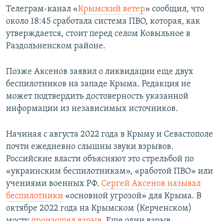
Телеграм-канал «
Крымский ветер
» сообщил, что
ПРИСОЕДИНЯЙТЕСЬ!
ПОБЕДИТЕЛЕЙ НЕ СУДЯТ?
около 18:45 сработала система ПВО, которая, как
КРЫМ.НЕПОКОРЕННЫЙ
утверждается, стоит перед селом Ковыльное в
ELIFBE
Раздольненском районе.
УКРАИНСКАЯ ПРОБЛЕМА КРЫМА
Позже Аксенов заявил о ликвидации еще двух
Все сайты RFE/RL
беспилотников на западе Крыма. Редакция не
может подтвердить достоверность указанной
информации из независимых источников.
Начиная с августа 2022 года в Крыму и Севастополе
почти ежедневно слышны звуки взрывов.
Российские власти объясняют это стрельбой по
«украинским беспилотникам», «работой ПВО» или
учениями военных РФ.
Сергей Аксенов называл
беспилотники
«основной угрозой» для Крыма. В
октябре 2022 года на Крымском (Керченском)
мосту
произошел взрыв
. Еще один взрыв