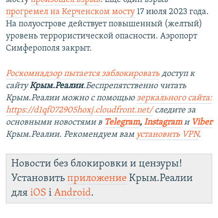
прогремел на Керченском мосту
17 июля 2023 года.
На полуострове действует повышенный (желтый)
уровень террористической опасности. Аэропорт
Симферополя закрыт.
Роскомнадзор пытается заблокировать
доступ к
сайту
Крым.Реалии
.Беспрепятственно читать
Крым.Реалии можно с помощью
зеркального сайта:
https://d1qf072905hoxj.cloudfront.net/
следите за
основными новостями в
Telegram
,
Instagram
и
Viber
Крым.Реалии. Рекомендуем вам
установить VPN
.
Новости без блокировки и цензуры!
Установить
приложение
Крым.Реалии
для
iOS
і
Android
.