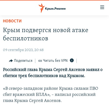
Доступность
ссылки
Вернуться
НОВОСТИ
к
НОВОСТИ
Крым подвергся новой атаке
основному
СПЕЦПРОЕКТЫ
содержанию
беспилотников
ВОДА
Вернутся
ГРУЗ 200
к
09 сентября 2023, 20:48
ИСТОРИЯ
КАРТА ВОЕННЫХ ОБЪЕКТОВ КРЫМА
главной
ЕЩЕ
Поделиться
Читать без VPN
11 ЛЕТ ОККУПАЦИИ КРЫМА. 11 ИСТОРИЙ СОПРОТИВЛЕНИЯ
навигации
Вернутся
РАДІО СВОБОДА
Российский глава Крыма Сергей Аксенов заявил о
ИНТЕРАКТИВ
к
сбитии трех беспилотников над Крымом.
КАК ОБОЙТИ БЛОКИРОВКУ
ИНФОГРАФИКА
поиску
ТЕЛЕПРОЕКТ КРЫМ.РЕАЛИИ
«В северо-западном районе Крыма силами ПВО
Українською
сбит вражеский БПЛА», – написал российский
СОВЕТЫ ПРАВОЗАЩИТНИКОВ
Qırımtatar
глава Крыма Сергей Аксенов.
ПРОПАВШИЕ БЕЗ ВЕСТИ