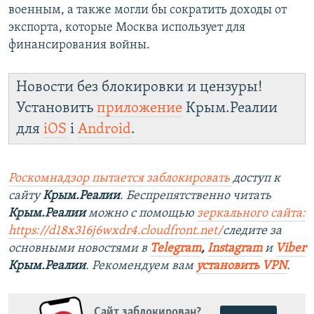
военным, а также могли бы сократить доходы от
экспорта, которые Москва использует для
финансирования войны.
Новости без блокировки и цензуры!
Установить
приложение
Крым.Реалии
для
iOS
і
Android
.
Роскомнадзор пытается заблокировать
доступ к
сайту
Крым.Реалии
. Беспрепятственно читать
Крым.Реалии
можно с помощью
зеркального сайта:
https://d18x316j6wxdr4.cloudfront.net/
следите за
основными новостями в
Telegram
,
Instagram
и
Viber
Крым.Реалии
. Рекомендуем вам
установить
VPN
.
Сайт заблокирован?