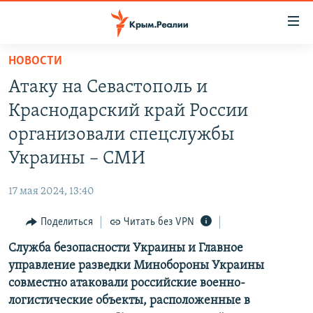
Доступность
ссылки
Вернуться
НОВОСТИ
к
НОВОСТИ
Атаку на Севастополь и
основному
СПЕЦПРОЕКТЫ
содержанию
Краснодарский край России
ВОДА
Вернутся
ГРУЗ 200
организовали спецслужбы
к
ИСТОРИЯ
КАРТА ВОЕННЫХ ОБЪЕКТОВ КРЫМА
Украины – СМИ
главной
ЕЩЕ
11 ЛЕТ ОККУПАЦИИ КРЫМА. 11 ИСТОРИЙ СОПРОТИВЛЕНИЯ
навигации
17 мая 2024, 13:40
Вернутся
РАДІО СВОБОДА
ИНТЕРАКТИВ
к
Поделиться
Читать без VPN
КАК ОБОЙТИ БЛОКИРОВКУ
ИНФОГРАФИКА
поиску
Служба безопасности Украины и Главное
ТЕЛЕПРОЕКТ КРЫМ.РЕАЛИИ
Українською
управление разведки Минобороны Украины
СОВЕТЫ ПРАВОЗАЩИТНИКОВ
совместно атаковали российские военно-
Qırımtatar
логистические объекты, расположенные в
ПРОПАВШИЕ БЕЗ ВЕСТИ