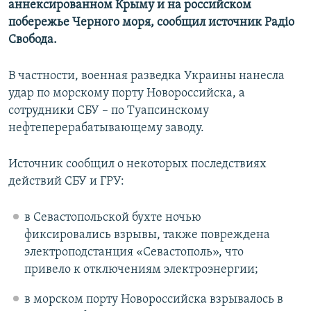
аннексированном Крыму и на российском
ПРИСОЕДИНЯЙТЕСЬ!
ПОБЕДИТЕЛЕЙ НЕ СУДЯТ?
побережье Черного моря, сообщил источник Радіо
КРЫМ.НЕПОКОРЕННЫЙ
Свобода.
ELIFBE
В частности, военная разведка Украины нанесла
УКРАИНСКАЯ ПРОБЛЕМА КРЫМА
удар по морскому порту Новороссийска, а
Все сайты RFE/RL
сотрудники СБУ – по Туапсинскому
нефтеперерабатывающему заводу.
Источник сообщил о некоторых последствиях
действий СБУ и ГРУ:
в Севастопольской бухте ночью
фиксировались взрывы, также повреждена
электроподстанция «Севастополь», что
привело к отключениям электроэнергии;
в морском порту Новороссийска взрывалось в