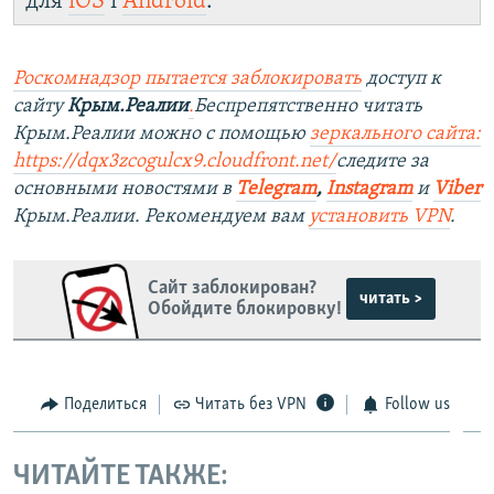
для
iOS
і
Android
.
Роскомнадзор пытается заблокировать
доступ к
сайту
Крым.Реалии
.
Беспрепятственно читать
Крым.Реалии можно с помощью
зеркального сайта:
https://dqx3zcogulcx9.cloudfront.net/
следите за
основными новостями в
Telegram
,
Instagram
и
Viber
Крым.Реалии. Рекомендуем вам
установить VPN
.
Сайт заблокирован?
читать >
Обойдите блокировку!
Поделиться
Читать без VPN
Follow us
ЧИТАЙТЕ ТАКЖЕ: