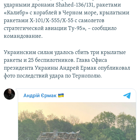
ударными дронами Shahed-136/131, ракетами
ПРИСОЕДИНЯЙТЕСЬ!
ПОБЕДИТЕЛЕЙ НЕ СУДЯТ?
«Калибр» с кораблей в Черном море, крылатыми
КРЫМ.НЕПОКОРЕННЫЙ
ракетами Х-101/Х-555/Х-55 с самолетов
стратегической авиации Ту-95», – сообщило
ELIFBE
командование.
УКРАИНСКАЯ ПРОБЛЕМА КРЫМА
Все сайты RFE/RL
Украинским силам удалось сбить три крылатые
ракеты и 25 беспилотников. Глава Офиса
президента Украины Андрей Ермак опубликовал
фото последствий удара по Тернополю.