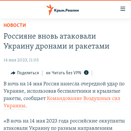
Доступность
ссылки
Вернуться
НОВОСТИ
к
НОВОСТИ
Россияне вновь атаковали
основному
СПЕЦПРОЕКТЫ
содержанию
Украину дронами и ракетами
ВОДА
Вернутся
ГРУЗ 200
к
14 мая 2023, 11:05
ИСТОРИЯ
КАРТА ВОЕННЫХ ОБЪЕКТОВ КРЫМА
главной
ЕЩЕ
Поделиться
Читать без VPN
11 ЛЕТ ОККУПАЦИИ КРЫМА. 11 ИСТОРИЙ СОПРОТИВЛЕНИЯ
навигации
Вернутся
РАДІО СВОБОДА
В ночь на 14 мая Россия нанесла очередной удар по
ИНТЕРАКТИВ
к
Украине, использовав беспилотники и крылатые
КАК ОБОЙТИ БЛОКИРОВКУ
ИНФОГРАФИКА
поиску
ракеты, сообщает
Командование Воздушных сил
ТЕЛЕПРОЕКТ КРЫМ.РЕАЛИИ
Украины
.
Українською
СОВЕТЫ ПРАВОЗАЩИТНИКОВ
Qırımtatar
«В ночь на 14 мая 2023 года российские оккупанты
ПРОПАВШИЕ БЕЗ ВЕСТИ
атаковали Украину по разным направлениям