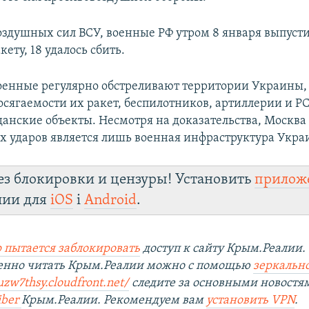
здушных сил ВСУ, военные РФ утром 8 января выпусти
кету, 18 удалось сбить.
оенные регулярно обстреливают территории Украины,
осягаемости их ракет, беспилотников, артиллерии и РС
данские объекты. Несмотря на доказательства, Москва
их ударов является лишь военная инфраструктура Укра
ез блокировки и цензуры! Установить
прилож
лии для
iOS
і
Android
.
 пытается заблокировать
доступ к сайту Крым.Реалии.
венно читать Крым.Реалии можно с помощью
зеркально
uzw7thsy.cloudfront.net/
следите за основными новостя
iber
Крым.Реалии. Рекомендуем вам
установить VPN
.