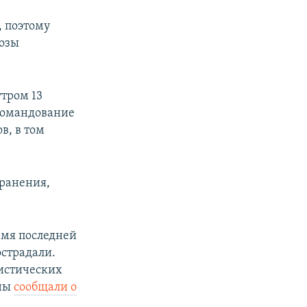
, поэтому
розы
тром 13
 командование
в, в том
ранения,
емя последней
острадали.
листических
ины
сообщали о