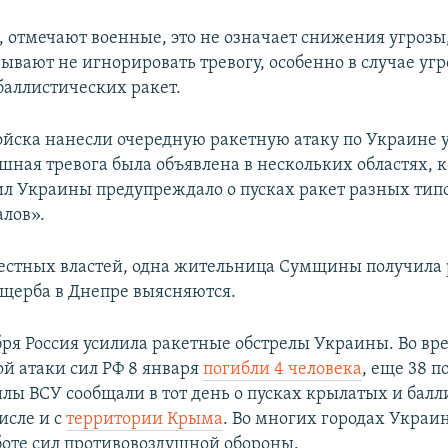
, отмечают военные, это не означает снижения угрозы
ывают не игнорировать тревогу, особенно в случае уг
аллистических ракет.
ойска нанесли очередную ракетную атаку по Украине у
ушная тревога была объявлена в нескольких областях,
л Украины предупреждало о пусках ракет разных типо
лов».
стных властей, одна жительница Сумщины получила 
ущерба в Днепре выясняются.
бря Россия усилила ракетные обстрелы Украины. Во вр
й атаки сил РФ 8 января
погибли 4 человека
, еще 38 п
лы ВСУ сообщали в тот день о пусках крылатых и бал
числе и с
территории Крыма
. Во многих городах Укра
боте сил противовоздушной обороны.