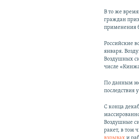
В то же время
граждан приз
применения б
Российские в
января. Возд
Воздушных си
числе «Кинжа
По данным ме
последствия 
С конца дека
массированно
Воздушные си
ракет, в том 
взрывах
и ра