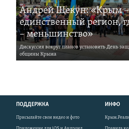
Андрей Щекун: «Крым –
единственный регион, 
– меньшинство»
Дискуссия вокруг планов установить День за
общины Крыма
ПОДДЕРЖКА
ИНФО
Українською
Присылайте свои видео и фото
Крым.Реали
Qırımtatar
Приложение для iOS и Андроид
Правила к