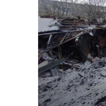
ПОБЕДИТЕЛЕЙ НЕ СУДЯТ?
КРЫМ.НЕПОКОРЕННЫЙ
ELIFBE
УКРАИНСКАЯ ПРОБЛЕМА КРЫМА