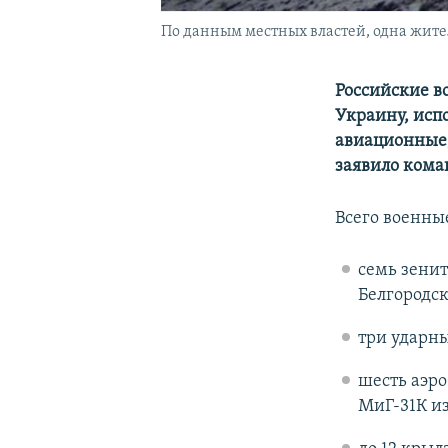
По данным местных властей, одна жи
Российские в
Украину, исп
авиационные,
заявило кома
Всего военны
семь зени
Белгородск
три ударны
шесть аэр
МиГ-31К и