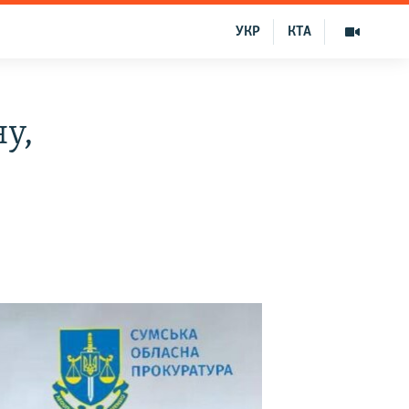
УКР
КТА
у,