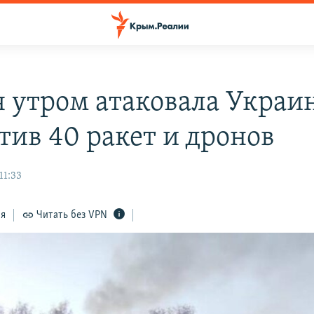
я утром атаковала Украин
тив 40 ракет и дронов
11:33
ся
Читать без VPN