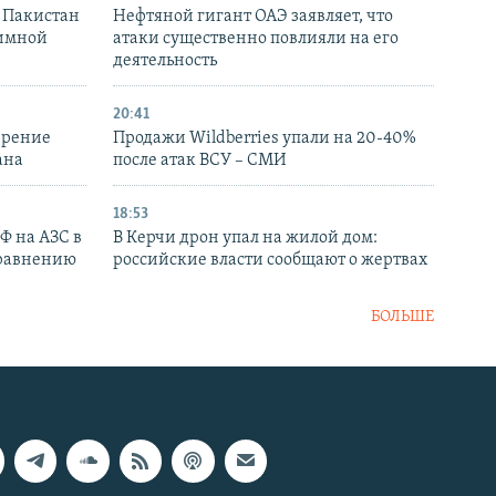
и Пакистан
Нефтяной гигант ОАЭ заявляет, что
аимной
атаки существенно повлияли на его
деятельность
20:41
ирение
Продажи Wildberries упали на 20-40%
ана
после атак ВСУ – СМИ
18:53
РФ на АЗС в
В Керчи дрон упал на жилой дом:
сравнению
российские власти сообщают о жертвах
БОЛЬШЕ