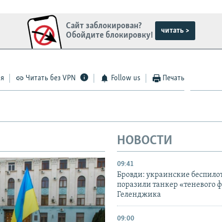
Сайт заблокирован?
читать >
Обойдите блокировку!
ся
Читать без VPN
Follow us
Печать
НОВОСТИ
09:41
Бровди: украинские беспил
поразили танкер «теневого ф
Геленджика
09:00