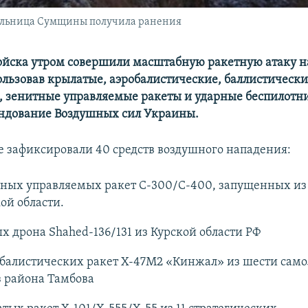
тельница Сумщины получила ранения
ойска утром совершили масштабную ракетную атаку н
ользовав крылатые, аэробалистические, баллистически
 зенитные управляемые ракеты и ударные беспилотни
ндование Воздушных сил Украины.
е зафиксировали 40 средств воздушного нападения:
тных управляемых ракет С-300/С-400, запущенных из
ой области.
х дрона Shahed-136/131 из Курской области РФ
обалистических ракет Х-47М2 «Кинжал» из шести само
з района Тамбова