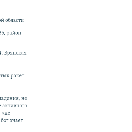
й области
35, район
4, Брянская
тых ракет
падения, не
е активного
 «не
бог знает