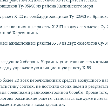
атых ракет Х-101/Х-555/Х-55 из 11 стратегических
овщиков Ту-95МС из района Каспийского моря
 ракет Х-22 из бомбардировщиков Ту-22М3 из Брянско
мые авиационные ракеты Х-31П из двух самолетов Су-
анной Херсонщины
мые авиационные ракеты Х-59 из двух самолетов Су-3
овоздушной обороны Украины уничтожили семь крыла
 и одну управляемую авиационную ракету Х-59.
о более 20 всех перечисленных средств воздушного на
атистику сбитых, не достигли своих целей в результат
вия средствами радиоэлектронной борьбы! Кроме того,
огов» российские ракеты становятся все хуже и летят 
комментировали в командовании.