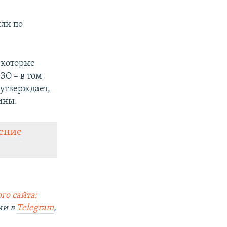
ли по
 которые
ЗО – в том
 утверждает,
ины.
ение
го сайта:
ми в
Telegram
,