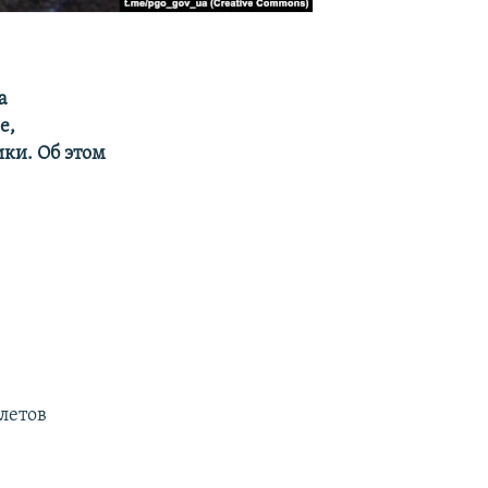
а
е,
ки. Об этом
летов