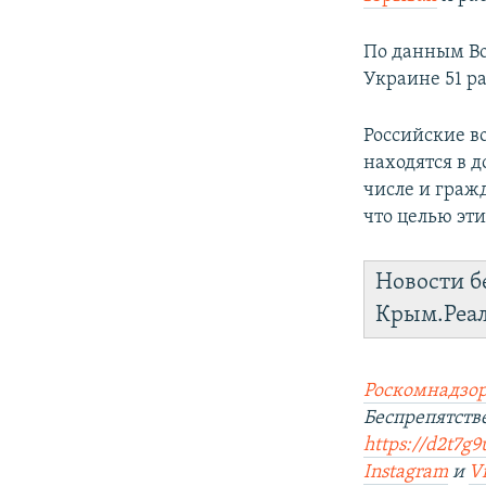
По данным Во
Украине 51 ра
Российские в
находятся в д
числе и граж
что целью эт
Новости б
Крым.Реа
Роскомнадзор
Беспрепятст
https://d2t7g9
Instagram
и
V