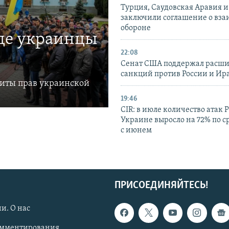
Турция, Саудовская Аравия 
заключили соглашение о вз
обороне
где украинцы
22:08
Сенат США поддержал расш
санкций против России и Ир
щиты прав украинской
19:46
CIR: в июле количество атак 
Украине выросло на 72% по 
с июнем
ПРИСОЕДИНЯЙТЕСЬ!
и. О нас
омментирования