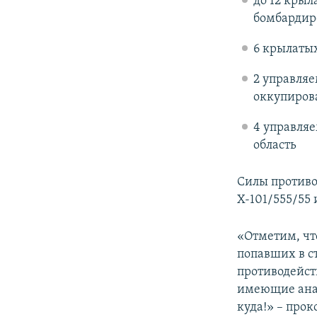
до 12 крыл
бомбардир
6 крылатых
2 управляе
оккупиров
4 управляе
область
Силы против
Х-101/555/55
«Отметим, чт
попавших в ст
противодейст
имеющие анал
куда!» – про