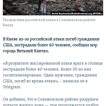
ПРИСОЕДИНЯЙТЕСЬ!
ПОБЕДИТЕЛЕЙ НЕ СУДЯТ?
КРЫМ.НЕПОКОРЕННЫЙ
Последствия российской атаки в Соломенском районе
ELIFBE
Киева
УКРАИНСКАЯ ПРОБЛЕМА КРЫМА
Все сайты RFE/RL
В Киеве из-за российской атаки погиб гражданин
США, пострадали более 40 человек, сообщил мэр
города Виталий Кличко.
«В результате массированной атаки врага в столице
пострадали более 40 человек. Более 30 из них
госпитализированы. Один мужчина, гражданин
США, погиб во время атаки», – написал он в
Telegram.
Он добавил, что в Соломенском районе разрушен
подъезд жилого дома — там продолжается разбор