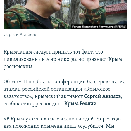
ПРИСОЕДИНЯЙТЕСЬ!
ПОБЕДИТЕЛЕЙ НЕ СУДЯТ?
КРЫМ.НЕПОКОРЕННЫЙ
ELIFBE
Сергей Акимов
УКРАИНСКАЯ ПРОБЛЕМА КРЫМА
Все сайты RFE/RL
Крымчанам следует принять тот факт, что
цивилизованный мир никогда не признает Крым
российским.
Об этом 11 ноября на конференции блогеров заявил
атаман российской организации «Крымское
казачество», крымский активист
Сергей Акимов
,
сообщает корреспондент
Крым.Реалии
.
«В Крым уже заехали миллион людей. Через год-
два положение крымчан лишь усугубится. Мы