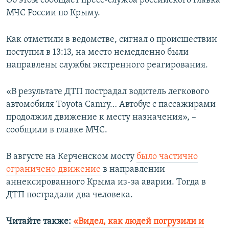
Об этом сообщает пресс-служба росcийского главка
ПРИСОЕДИНЯЙТЕСЬ!
ПОБЕДИТЕЛЕЙ НЕ СУДЯТ?
МЧС России по Крыму.
КРЫМ.НЕПОКОРЕННЫЙ
Как отметили в ведомстве, сигнал о происшествии
ELIFBE
поступил в 13:13, на место немедленно были
направлены службы экстренного реагирования.
УКРАИНСКАЯ ПРОБЛЕМА КРЫМА
Все сайты RFE/RL
«В результате ДТП пострадал водитель легкового
автомобиля Toуota Camry… Автобус с пассажирами
продолжил движение к месту назначения», –
сообщили в главке МЧС.
В августе на Керченском мосту
было частично
ограничено движение
в направлении
аннексированного Крыма из-за аварии. Тогда в
ДТП пострадали два человека.
Читайте также:
«Видел, как людей погрузили и