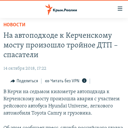
Доступность
ссылки
Вернуться
НОВОСТИ
к
НОВОСТИ
На автоподходе к Керченскому
основному
СПЕЦПРОЕКТЫ
содержанию
мосту произошло тройное ДТП –
ВОДА
Вернутся
ГРУЗ 200
спасатели
к
ИСТОРИЯ
КАРТА ВОЕННЫХ ОБЪЕКТОВ КРЫМА
главной
14 октября 2018, 17:22
ЕЩЕ
11 ЛЕТ ОККУПАЦИИ КРЫМА. 11 ИСТОРИЙ СОПРОТИВЛЕНИЯ
навигации
Вернутся
Поделиться
Читать без VPN
РАДІО СВОБОДА
ИНТЕРАКТИВ
к
В Керчи на седьмом километре автоподхода к
КАК ОБОЙТИ БЛОКИРОВКУ
ИНФОГРАФИКА
поиску
Керченскому мосту произошла авария с участием
ТЕЛЕПРОЕКТ КРЫМ.РЕАЛИИ
рейсового автобуса Hyundai Universe, легкового
Українською
автомобиля Toуota Camry и грузовика.
СОВЕТЫ ПРАВОЗАЩИТНИКОВ
Qırımtatar
ПРОПАВШИЕ БЕЗ ВЕСТИ