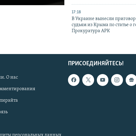
17:18
В Украине вынесли приговор
судьям из Крыма по статье о 
Прокуратура АРК
ПРИСОЕДИНЯЙТЕСЬ!
и. О нас
омментирования
опирайта
вязь
ащиты персональных данных