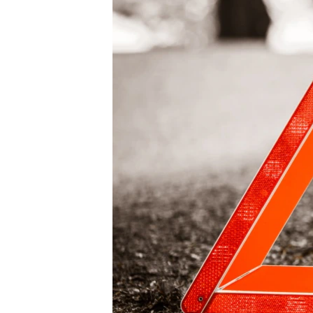
ПОБЕДИТЕЛЕЙ НЕ СУДЯТ?
КРЫМ.НЕПОКОРЕННЫЙ
ELIFBE
УКРАИНСКАЯ ПРОБЛЕМА КРЫМА