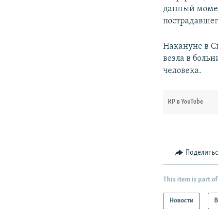
данный момен
пострадавшег
Накануне в 
везла в больн
человека.
КР в YouTube
Поделить
This item is part of
Новости
В