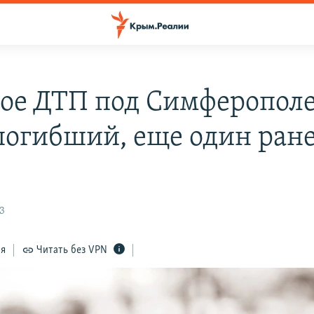
ое ДТП под Симферопол
погибший, еще один ране
23
ся
Читать без VPN