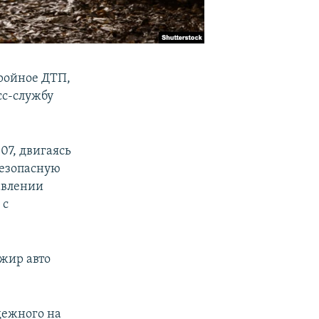
тройное ДТП,
сс-службу
07, двигаясь
безопасную
авлении
 с
ажир авто
дежного на