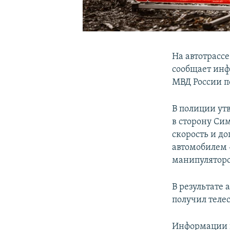
На автотрасс
сообщает ин
МВД России п
В полиции утв
в сторону Си
скорость и д
автомобилем «
манипуляторо
В результате 
получил теле
Информации и