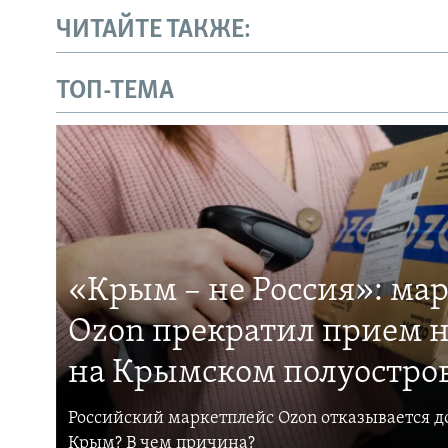
ЧИТАЙТЕ ТАКЖЕ:
ТОП-ТЕМА
«Крым – не Россия»: ма
Ozon прекратил прием н
на Крымском полуостро
Российский маркетплейс Ozon отказывается до
Крым? В чем причина?