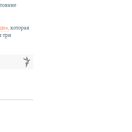
стояние
щи»,
которая
и три
м