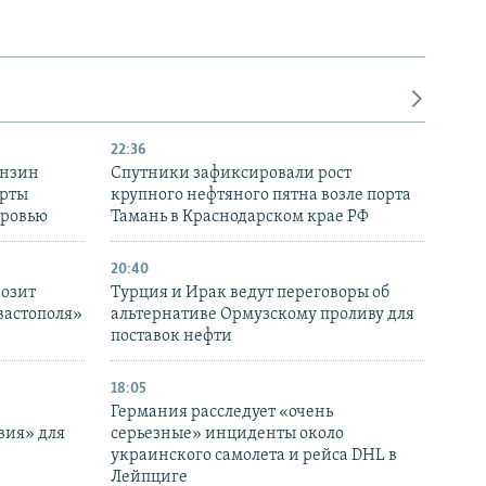
22:36
ензин
Спутники зафиксировали рост
ерты
крупного нефтяного пятна возле порта
оровью
Тамань в Краснодарском крае РФ
20:40
розит
Турция и Ирак ведут переговоры об
вастополя»
альтернативе Ормузскому проливу для
поставок нефти
18:05
Германия расследует «очень
вия» для
серьезные» инциденты около
украинского самолета и рейса DHL в
Лейпциге