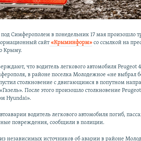
е под Симферополем в понедельник 17 мая произошло 
формационный сайт
«Крыминформ»
со ссылкой на пре
о Крыму.
ерждают, что водитель легкового автомобиля Peugeot 4
мферополя, в районе поселка Молодежное «не выбрал 
опустил столкновение с двигающимся в попутном напр
Газель». После этого произошло столкновение Peugeot
м Hyundai».
автоаварии водитель легкового автомобиля погиб, пасс
сные повреждения, сообщили в полиции.
з независимых источников об аварии в районе Моло