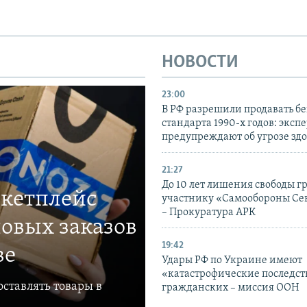
НОВОСТИ
23:00
В РФ разрешили продавать б
стандарта 1990-х годов: эксп
предупреждают об угрозе зд
21:27
До 10 лет лишения свободы г
ркетплейс
участнику «Самообороны Се
– Прокуратура АРК
овых заказов
19:42
ве
Удары РФ по Украине имеют
«катастрофические последст
ставлять товары в
гражданских – миссия ООН