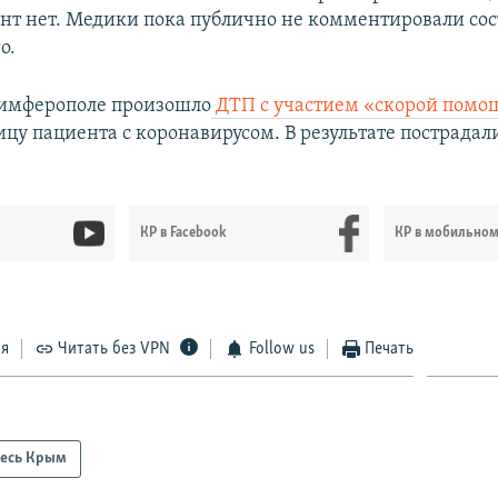
т нет. Медики пока публично не комментировали со
о.
Симферополе произошло
ДТП с участием «скорой помо
ицу пациента с коронавирусом. В результате пострадал
КР в Facebook
КР в мобильно
ся
Читать без VPN
Follow us
Печать
есь Крым