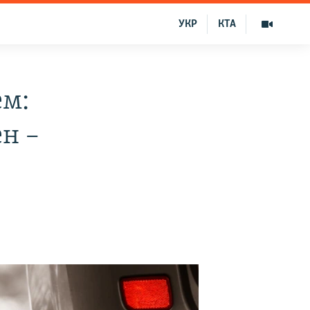
УКР
КТА
ем:
н –