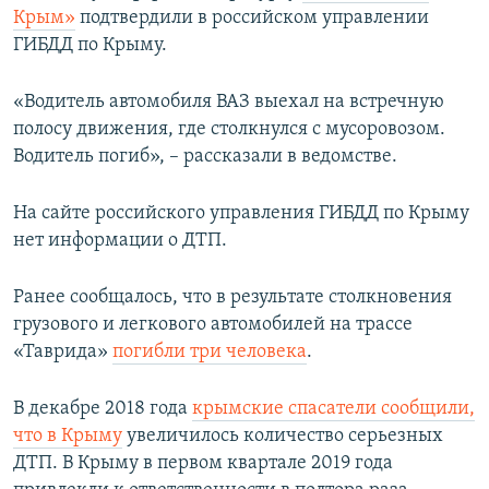
Крым»
подтвердили в российском управлении
ПРИСОЕДИНЯЙТЕСЬ!
ПОБЕДИТЕЛЕЙ НЕ СУДЯТ?
ГИБДД по Крыму.
КРЫМ.НЕПОКОРЕННЫЙ
ELIFBE
«Водитель автомобиля ВАЗ выехал на встречную
полосу движения, где столкнулся с мусоровозом.
УКРАИНСКАЯ ПРОБЛЕМА КРЫМА
Водитель погиб», – рассказали в ведомстве.
Все сайты RFE/RL
На сайте российского управления ГИБДД по Крыму
нет информации о ДТП.
Ранее сообщалось, что в результате столкновения
грузового и легкового автомобилей на трассе
«Таврида»
погибли три человека
.
В декабре 2018 года
крымские спасатели сообщили,
что в Крыму
увеличилось количество серьезных
ДТП. В Крыму в первом квартале 2019 года