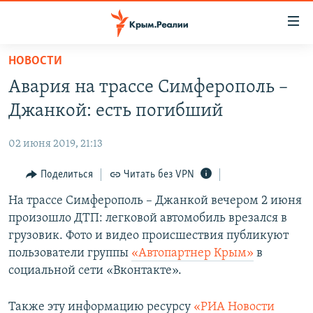
Доступность
ссылки
Вернуться
НОВОСТИ
к
НОВОСТИ
Авария на трассе Симферополь –
основному
СПЕЦПРОЕКТЫ
содержанию
Джанкой: есть погибший
ВОДА
Вернутся
ГРУЗ 200
к
02 июня 2019, 21:13
ИСТОРИЯ
КАРТА ВОЕННЫХ ОБЪЕКТОВ КРЫМА
главной
ЕЩЕ
Поделиться
Читать без VPN
11 ЛЕТ ОККУПАЦИИ КРЫМА. 11 ИСТОРИЙ СОПРОТИВЛЕНИЯ
навигации
Вернутся
РАДІО СВОБОДА
На трассе Симферополь – Джанкой вечером 2 июня
ИНТЕРАКТИВ
к
произошло ДТП: легковой автомобиль врезался в
КАК ОБОЙТИ БЛОКИРОВКУ
ИНФОГРАФИКА
поиску
грузовик. Фото и видео происшествия публикуют
ТЕЛЕПРОЕКТ КРЫМ.РЕАЛИИ
пользователи группы
«Автопартнер Крым»
в
Українською
социальной сети «Вконтакте».
СОВЕТЫ ПРАВОЗАЩИТНИКОВ
Qırımtatar
ПРОПАВШИЕ БЕЗ ВЕСТИ
Также эту информацию ресурсу
«РИА Новости