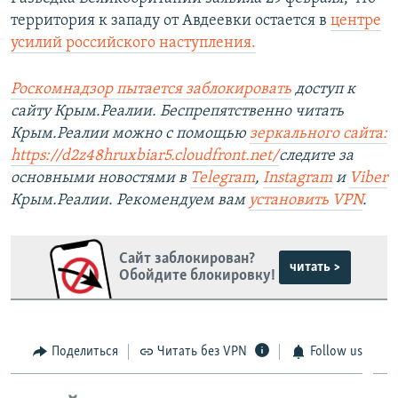
территория к западу от Авдеевки остается в
центре
усилий российского наступления.
Роскомнадзор пытается заблокировать
доступ к
сайту Крым.Реалии. Беспрепятственно читать
Крым.Реалии можно с помощью
зеркального сайта:
https://d2z48hruxbiar5.cloudfront.net/
следите за
основными новостями в
Telegram
,
Instagram
и
Viber
Крым.Реалии. Рекомендуем вам
установить VPN
.
Сайт заблокирован?
читать >
Обойдите блокировку!
Поделиться
Читать без VPN
Follow us