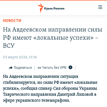
Доступность
ссылки
Вернуться
НОВОСТИ
к
НОВОСТИ
На Авдеевском направлении силы
основному
СПЕЦПРОЕКТЫ
содержанию
РФ имеют «локальные успехи» –
ВОДА
Вернутся
ГРУЗ 200
ВСУ
к
ИСТОРИЯ
КАРТА ВОЕННЫХ ОБЪЕКТОВ КРЫМА
главной
03 марта 2024, 13:34
ЕЩЕ
11 ЛЕТ ОККУПАЦИИ КРЫМА. 11 ИСТОРИЙ СОПРОТИВЛЕНИЯ
навигации
Вернутся
Поделиться
Читать без VPN
РАДІО СВОБОДА
ИНТЕРАКТИВ
к
На Авдеевском направлении ситуация
КАК ОБОЙТИ БЛОКИРОВКУ
ИНФОГРАФИКА
поиску
стабилизируется, но силы РФ имеют «локальные
ТЕЛЕПРОЕКТ КРЫМ.РЕАЛИИ
успехи», сообщил спикер Сил обороны Украины
Українською
Таврического направления Дмитрий Лиховой в
СОВЕТЫ ПРАВОЗАЩИТНИКОВ
Qırımtatar
эфире украинского телемарафона.
ПРОПАВШИЕ БЕЗ ВЕСТИ