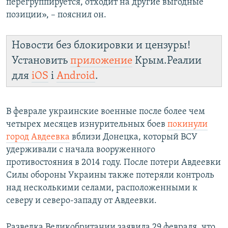
перегруппируется, отходит на другие выгодные
позиции», – пояснил он.
Новости без блокировки и цензуры!
Установить
приложение
Крым.Реалии
для
iOS
і
Android
.
В феврале украинские военные после более чем
четырех месяцев изнурительных боев
покинули
город Авдеевка
вблизи Донецка, который ВСУ
удерживали с начала вооруженного
противостояния в 2014 году. После потери Авдеевки
Силы обороны Украины также потеряли контроль
над несколькими селами, расположенными к
северу и северо-западу от Авдеевки.
Разведка Великобритании заявила 29 февраля, что