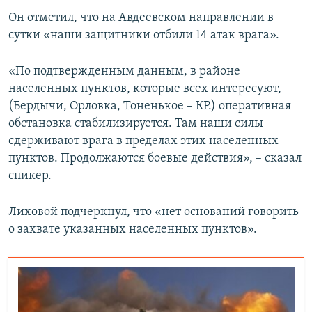
ПРИСОЕДИНЯЙТЕСЬ!
ПОБЕДИТЕЛЕЙ НЕ СУДЯТ?
Он отметил, что на Авдеевском направлении в
сутки «наши защитники отбили 14 атак врага».
КРЫМ.НЕПОКОРЕННЫЙ
ELIFBE
«По подтвержденным данным, в районе
населенных пунктов, которые всех интересуют,
УКРАИНСКАЯ ПРОБЛЕМА КРЫМА
(Бердычи, Орловка, Тоненькое – КР.) оперативная
Все сайты RFE/RL
обстановка стабилизируется. Там наши силы
сдерживают врага в пределах этих населенных
пунктов. Продолжаются боевые действия», – сказал
спикер.
Лиховой подчеркнул, что «нет оснований говорить
о захвате указанных населенных пунктов».