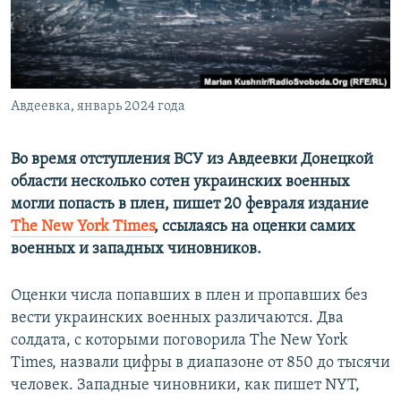
ПРИСОЕДИНЯЙТЕСЬ!
ПОБЕДИТЕЛЕЙ НЕ СУДЯТ?
КРЫМ.НЕПОКОРЕННЫЙ
ELIFBE
Авдеевка, январь 2024 года
УКРАИНСКАЯ ПРОБЛЕМА КРЫМА
Все сайты RFE/RL
Во время отступления ВСУ из Авдеевки Донецкой
области несколько сотен украинских военных
могли попасть в плен, пишет 20 февраля издание
The New York Times
, ссылаясь на оценки самих
военных и западных чиновников.
Оценки числа попавших в плен и пропавших без
вести украинских военных различаются. Два
солдата, с которыми поговорила The New York
Times, назвали цифры в диапазоне от 850 до тысячи
человек. Западные чиновники, как пишет NYT,