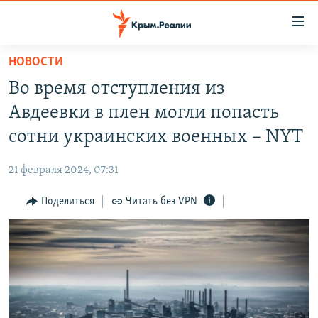
Доступность
ссылки
Вернуться
НОВОСТИ
к
НОВОСТИ
Во время отступления из
основному
СПЕЦПРОЕКТЫ
содержанию
Авдеевки в плен могли попасть
ВОДА
Вернутся
ГРУЗ 200
сотни украинских военных – NYT
к
ИСТОРИЯ
КАРТА ВОЕННЫХ ОБЪЕКТОВ КРЫМА
главной
21 февраля 2024, 07:31
ЕЩЕ
11 ЛЕТ ОККУПАЦИИ КРЫМА. 11 ИСТОРИЙ СОПРОТИВЛЕНИЯ
навигации
Вернутся
Поделиться
Читать без VPN
РАДІО СВОБОДА
ИНТЕРАКТИВ
к
КАК ОБОЙТИ БЛОКИРОВКУ
ИНФОГРАФИКА
поиску
ТЕЛЕПРОЕКТ КРЫМ.РЕАЛИИ
Українською
СОВЕТЫ ПРАВОЗАЩИТНИКОВ
Qırımtatar
ПРОПАВШИЕ БЕЗ ВЕСТИ