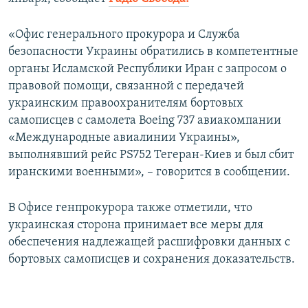
ПРИСОЕДИНЯЙТЕСЬ!
ПОБЕДИТЕЛЕЙ НЕ СУДЯТ?
«Офис генерального прокурора и Служба
КРЫМ.НЕПОКОРЕННЫЙ
безопасности Украины обратились в компетентные
ELIFBE
органы Исламской Республики Иран с запросом о
правовой помощи, связанной с передачей
УКРАИНСКАЯ ПРОБЛЕМА КРЫМА
украинским правоохранителям бортовых
Все сайты RFE/RL
самописцев с самолета Boeing 737 авиакомпании
«Международные авиалинии Украины»,
выполнявший рейс PS752 Тегеран-Киев и был сбит
иранскими военными», – говорится в сообщении.
В Офисе генпрокурора также отметили, что
украинская сторона принимает все меры для
обеспечения надлежащей расшифровки данных с
бортовых самописцев и сохранения доказательств.