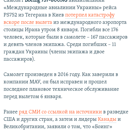
Самолет
Boeing 737-800NG
авиакомпании
«Международные авиалинии Украины» рейса
PS752 из Тегерана в Киев
потерпел катастрофу
вскоре после вылета
из международного аэропорта
столицы Ирана утром 8 января. Погибли все 176
человек, которые были в самолете – 167 пассажиров
и девять членов экипажа. Среди погибших – 11
граждан Украины (члены экипажа и двое
пассажиров).
Самолет произведен в 2016 году. Как заверили в
компании МАУ, он был исправен и прошел
последнее плановое техническое обслуживание
перед вылетом 6 января.
Ранее
ряд СМИ со ссылкой на источники
в разведке
США и других стран, а затем и лидеры
Канады
и
Великобритании, заявили о том, что «Боинг»