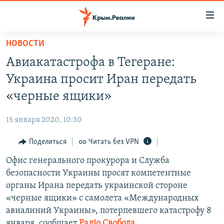
Доступность
ссылки
Вернуться
НОВОСТИ
к
НОВОСТИ
Авиакатастрофа в Тегеране:
основному
СПЕЦПРОЕКТЫ
содержанию
Украина просит Иран передать
ВОДА
Вернутся
ГРУЗ 200
«черные ящики»
к
ИСТОРИЯ
КАРТА ВОЕННЫХ ОБЪЕКТОВ КРЫМА
главной
15 января 2020, 10:30
ЕЩЕ
11 ЛЕТ ОККУПАЦИИ КРЫМА. 11 ИСТОРИЙ СОПРОТИВЛЕНИЯ
навигации
Вернутся
Поделиться
Читать без VPN
РАДІО СВОБОДА
ИНТЕРАКТИВ
к
Офис генерального прокурора и Служба
КАК ОБОЙТИ БЛОКИРОВКУ
ИНФОГРАФИКА
поиску
безопасности Украины просят компетентные
ТЕЛЕПРОЕКТ КРЫМ.РЕАЛИИ
органы Ирана передать украинской стороне
Українською
«черные ящики» с самолета «Международных
СОВЕТЫ ПРАВОЗАЩИТНИКОВ
Qırımtatar
авиалиний Украины», потерпевшего катастрофу 8
ПРОПАВШИЕ БЕЗ ВЕСТИ
января, сообщает
Радіо Свобода.