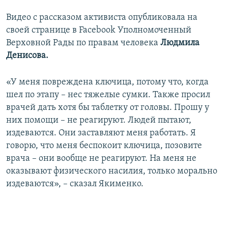
ПРИСОЕДИНЯЙТЕСЬ!
ПОБЕДИТЕЛЕЙ НЕ СУДЯТ?
Видео с рассказом активиста опубликовала на
КРЫМ.НЕПОКОРЕННЫЙ
своей странице в Facebook Уполномоченный
Верховной Рады по правам человека
Людмила
ELIFBE
Денисова.
УКРАИНСКАЯ ПРОБЛЕМА КРЫМА
Все сайты RFE/RL
«У меня повреждена ключица, потому что, когда
шел по этапу – нес тяжелые сумки. Также просил
врачей дать хотя бы таблетку от головы. Прошу у
них помощи – не реагируют. Людей пытают,
издеваются. Они заставляют меня работать. Я
говорю, что меня беспокоит ключица, позовите
врача – они вообще не реагируют. На меня не
оказывают физического насилия, только морально
издеваются», – сказал Якименко.