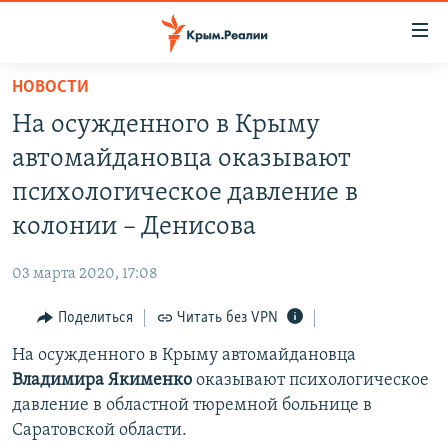
Доступность
ссылки
Вернуться
НОВОСТИ
к
НОВОСТИ
На осужденного в Крыму
основному
СПЕЦПРОЕКТЫ
содержанию
автомайдановца оказывают
ВОДА
Вернутся
ГРУЗ 200
психологическое давление в
к
ИСТОРИЯ
КАРТА ВОЕННЫХ ОБЪЕКТОВ КРЫМА
колонии – Денисова
главной
ЕЩЕ
11 ЛЕТ ОККУПАЦИИ КРЫМА. 11 ИСТОРИЙ СОПРОТИВЛЕНИЯ
навигации
03 марта 2020, 17:08
Вернутся
РАДІО СВОБОДА
ИНТЕРАКТИВ
к
Поделиться
Читать без VPN
КАК ОБОЙТИ БЛОКИРОВКУ
ИНФОГРАФИКА
поиску
На осужденного в Крыму автомайдановца
ТЕЛЕПРОЕКТ КРЫМ.РЕАЛИИ
Українською
Владимира Якименко
оказывают психологическое
СОВЕТЫ ПРАВОЗАЩИТНИКОВ
давление в областной тюремной больнице в
Qırımtatar
Саратовской области.
ПРОПАВШИЕ БЕЗ ВЕСТИ