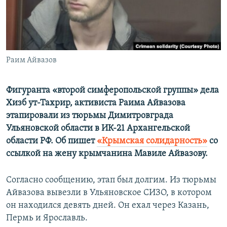
ПРИСОЕДИНЯЙТЕСЬ!
ПОБЕДИТЕЛЕЙ НЕ СУДЯТ?
КРЫМ.НЕПОКОРЕННЫЙ
ELIFBE
Раим Айвазов
УКРАИНСКАЯ ПРОБЛЕМА КРЫМА
Все сайты RFE/RL
Фигуранта «второй симферопольской группы» дела
Хизб ут-Тахрир, активиста Раима Айвазова
этапировали из тюрьмы Димитровграда
Ульяновской области в ИК-21 Архангельской
области РФ. Об пишет
«Крымская солидарность»
со
ссылкой на жену крымчанина Мавиле Айвазову.
Согласно сообщению, этап был долгим. Из тюрьмы
Айвазова вывезли в Ульяновское СИЗО, в котором
он находился девять дней. Он ехал через Казань,
Пермь и Ярославль.