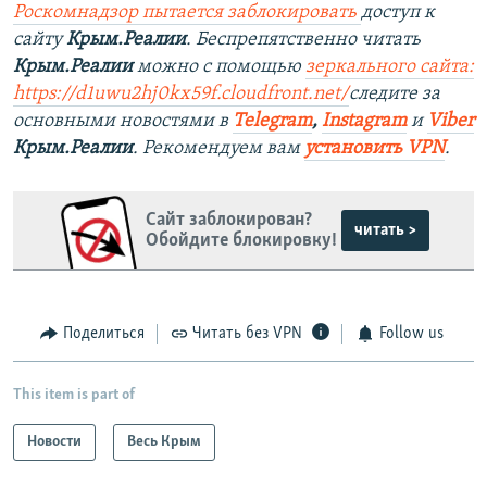
Роскомнадзор пытается заблокировать
доступ к
сайту
Крым.Реалии
. Беспрепятственно читать
Крым.Реалии
можно с помощью
зеркального сайта:
https://d1uwu2hj0kx59f.cloudfront.net/
следите за
основными новостями в
Telegram
,
Instagram
и
Viber
Крым.Реалии
. Рекомендуем вам
установить VPN
.
Сайт заблокирован?
читать >
Обойдите блокировку!
Поделиться
Читать без VPN
Follow us
This item is part of
Новости
Весь Крым