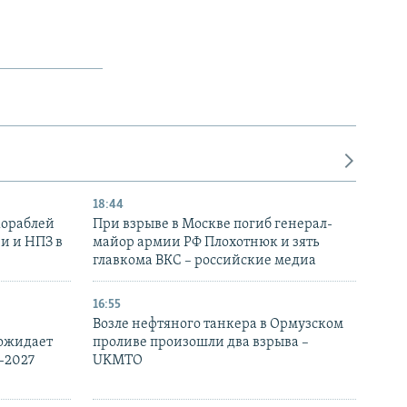
18:44
кораблей
При взрыве в Москве погиб генерал-
и и НПЗ в
майор армии РФ Плохотнюк и зять
главкома ВКС – российские медиа
16:55
Возле нефтяного танкера в Ормузском
 ожидает
проливе произошли два взрыва –
-2027
UKMTO