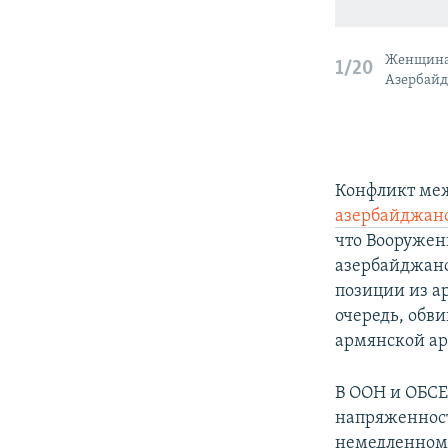
Женщина 
1/20
Азербайд
Конфликт меж
азербайджан
что Вооружен
азербайджано
позиции из а
очередь, обв
армянской а
В ООН и ОБСЕ
напряженност
немедленном