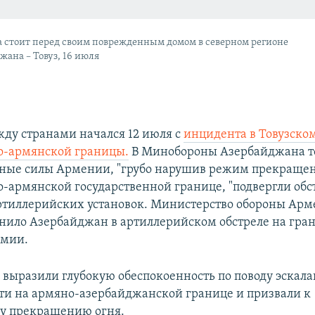
стоит перед своим поврежденным домом в северном регионе
жана – Товуз, 16 июля
ду странами начался 12 июля с
инцидента в Товузско
о-армянской границы.
В Минобороны Азербайджана то
ные силы Армении, "грубо нарушив режим прекращен
-армянской государственной границе, "подвергли обс
ртиллерийских установок. Министерство обороны Арм
инило Азербайджан в артиллерийском обстреле на гра
рмии.
 выразили глубокую обеспокоенность по поводу эскал
и на армяно-азербайджанской границе и призвали к
у прекращению огня.