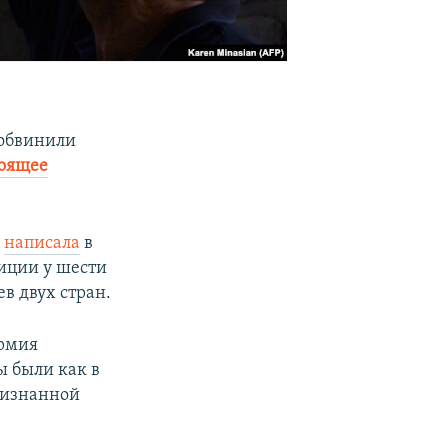
 обвинили
тоящее
н
написала
в
иции у шести
в двух стран.
армия
ы были как в
признанной