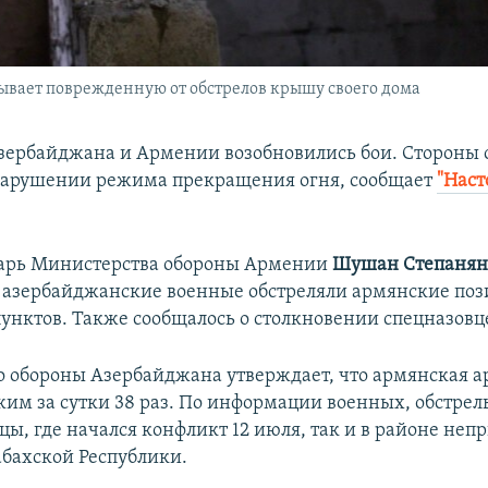
ывает поврежденную от обстрелов крышу своего дома
зербайджана и Армении возобновились бои. Стороны
 нарушении режима прекращения огня, сообщает
"Нас
тарь Министерства обороны Армении
Шушан Степаня
о азербайджанские военные обстреляли армянские поз
унктов. Также сообщалось о столкновении спецназовце
 обороны Азербайджана утверждает, что армянская 
им за сутки 38 раз. По информации военных, обстрел
цы, где начался конфликт 12 июля, так и в районе не
бахской Республики.