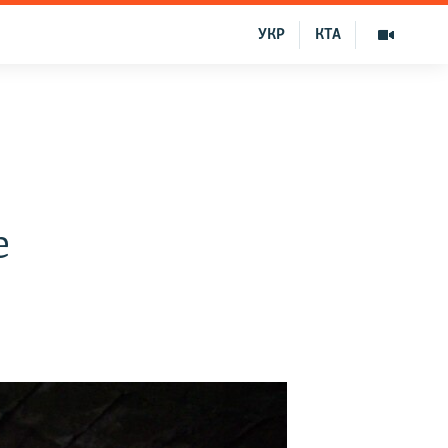
УКР
КТА
е