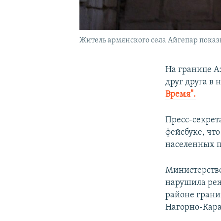
Житель армянского села Айгепар показ
На границе А
друг друга в
Время".
Пресс-секре
фейсбуке, чт
населенных п
Министерство
нарушила реж
районе грани
Нагорно-Кара