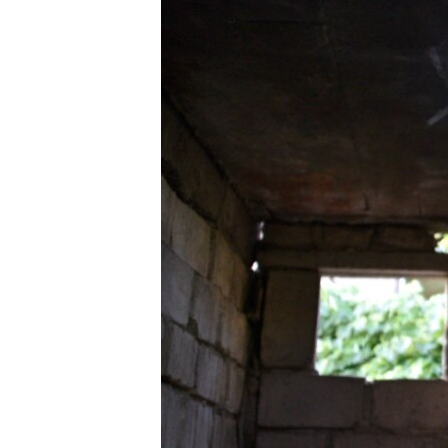
ПОБЕДИТЕЛЕЙ НЕ СУДЯТ?
КРЫМ.НЕПОКОРЕННЫЙ
ELIFBE
УКРАИНСКАЯ ПРОБЛЕМА КРЫМА