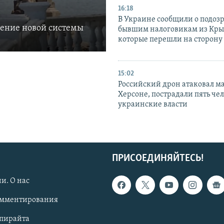
16:18
В Украине сообщили о подоз
ление новой системы
бывшим налоговикам из Кры
которые перешли на сторону
15:02
Российский дрон атаковал м
Херсоне, пострадали пять чел
украинские власти
ПРИСОЕДИНЯЙТЕСЬ!
и. О нас
омментирования
опирайта