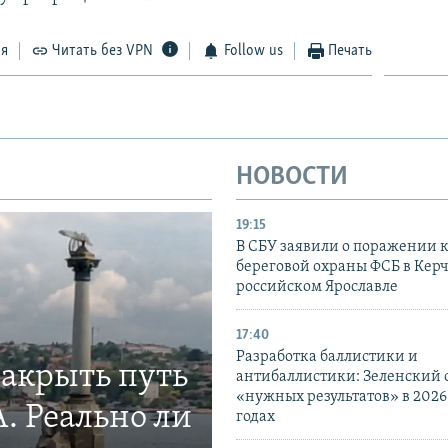
ся
Читать без VPN
Follow us
Печать
НОВОСТИ
19:15
В СБУ заявили о поражении 
береговой охраны ФСБ в Керч
российском Ярославле
17:40
Разработка баллистики и
закрыть путь
антибаллистики: Зеленский
«нужных результатов» в 2026
. Реально ли
годах