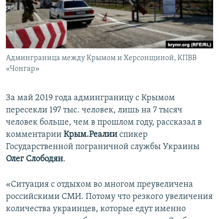
ПРИСОЕДИНЯЙТЕСЬ!
ПОБЕДИТЕЛЕЙ НЕ СУДЯТ?
КРЫМ.НЕПОКОРЕННЫЙ
ELIFBE
Админграница между Крымом и Херсонщиной, КПВВ
УКРАИНСКАЯ ПРОБЛЕМА КРЫМА
«Чонгар»
Все сайты RFE/RL
За май 2019 года админграницу с Крымом
пересекли 197 тыс. человек, лишь на 7 тысяч
человек больше, чем в прошлом году, рассказал в
комментарии
Крым.Реалии
спикер
Государственной пограничной службы Украины
Олег Слободян
.
«Ситуация с отдыхом во многом преувеличена
российскими СМИ. Потому что резкого увеличения
количества украинцев, которые едут именно