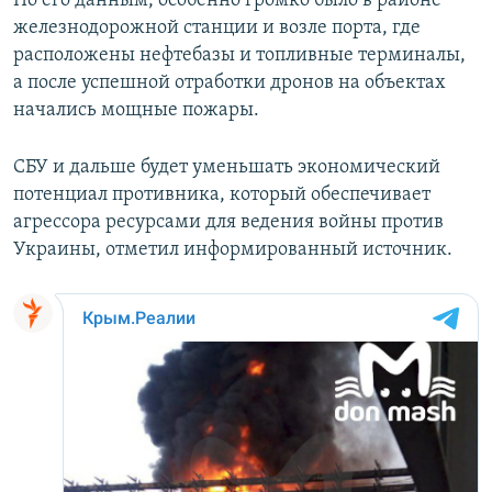
По его данным, особенно громко было в районе
ПРИСОЕДИНЯЙТЕСЬ!
ПОБЕДИТЕЛЕЙ НЕ СУДЯТ?
железнодорожной станции и возле порта, где
расположены нефтебазы и топливные терминалы,
КРЫМ.НЕПОКОРЕННЫЙ
а после успешной отработки дронов на объектах
ELIFBE
начались мощные пожары.
УКРАИНСКАЯ ПРОБЛЕМА КРЫМА
СБУ и дальше будет уменьшать экономический
Все сайты RFE/RL
потенциал противника, который обеспечивает
агрессора ресурсами для ведения войны против
Украины, отметил информированный источник.