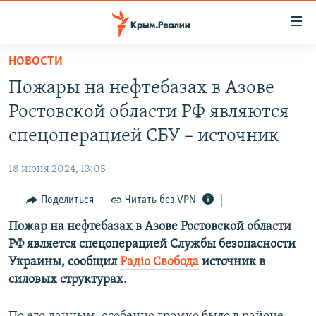
Доступность
ссылки
Вернуться
НОВОСТИ
к
НОВОСТИ
Пожары на нефтебазах в Азове
основному
СПЕЦПРОЕКТЫ
содержанию
Ростовской области РФ являются
ВОДА
Вернутся
ГРУЗ 200
спецоперацией СБУ – источник
к
ИСТОРИЯ
КАРТА ВОЕННЫХ ОБЪЕКТОВ КРЫМА
главной
18 июня 2024, 13:05
ЕЩЕ
11 ЛЕТ ОККУПАЦИИ КРЫМА. 11 ИСТОРИЙ СОПРОТИВЛЕНИЯ
навигации
Вернутся
Поделиться
Читать без VPN
РАДІО СВОБОДА
ИНТЕРАКТИВ
к
Пожар на нефтебазах в Азове Ростовской области
КАК ОБОЙТИ БЛОКИРОВКУ
ИНФОГРАФИКА
поиску
РФ является спецоперацией Службы безопасности
ТЕЛЕПРОЕКТ КРЫМ.РЕАЛИИ
Украины, сообщил
Радіо Свобода
источник в
Українською
силовых структурах.
СОВЕТЫ ПРАВОЗАЩИТНИКОВ
Qırımtatar
ПРОПАВШИЕ БЕЗ ВЕСТИ