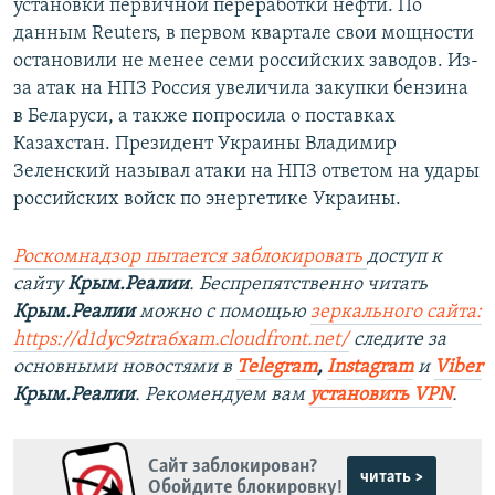
установки первичной переработки нефти. По
данным Reuters, в первом квартале свои мощности
остановили не менее семи российских заводов. Из-
за атак на НПЗ Россия увеличила закупки бензина
в Беларуси, а также попросила о поставках
Казахстан. Президент Украины Владимир
Зеленский называл атаки на НПЗ ответом на удары
российских войск по энергетике Украины.
Роскомнадзор пытается заблокировать
доступ к
сайту
Крым.Реалии
. Беспрепятственно читать
Крым.Реалии
можно с помощью
зеркального сайта:
https://d1dyc9ztra6xam.cloudfront.net/
следите за
основными новостями в
Telegram
,
Instagram
и
Viber
Крым.Реалии
. Рекомендуем вам
установить VPN
.
Сайт заблокирован?
читать >
Обойдите блокировку!