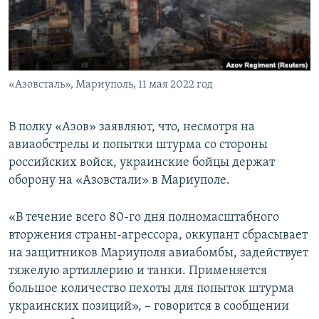
ПРИСОЕДИНЯЙТЕСЬ!
ПОБЕДИТЕЛЕЙ НЕ СУДЯТ?
КРЫМ.НЕПОКОРЕННЫЙ
ELIFBE
«Азовсталь», Мариуполь, 11 мая 2022 год
УКРАИНСКАЯ ПРОБЛЕМА КРЫМА
Все сайты RFE/RL
В полку «Азов» заявляют, что, несмотря на
авиаобстрелы и попытки штурма со стороны
российских войск, украинские бойцы держат
оборону на «Азовстали» в Мариуполе.
«В течение всего 80-го дня полномасштабного
вторжения страны-агрессора, оккупант сбрасывает
на защитников Мариуполя авиабомбы, задействует
тяжелую артиллерию и танки. Применяется
большое количество пехоты для попыток штурма
украинских позиций», – говорится в сообщении