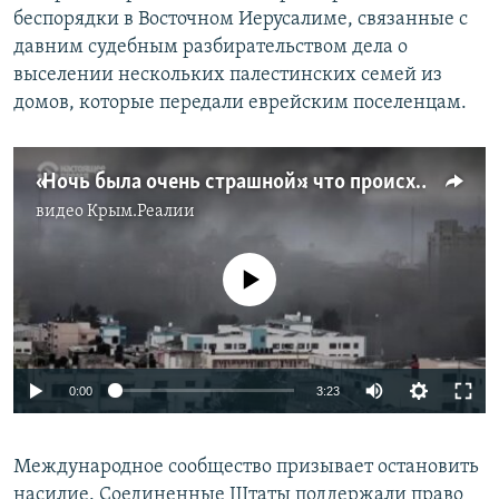
беспорядки в Восточном Иерусалиме, связанные с
давним судебным разбирательством дела о
выселении нескольких палестинских семей из
домов, которые передали еврейским поселенцам.
«Ночь была очень страшной»: что происходит между Израилем и Палестиной (видео)
видео
Крым.Реалии
No media source currently available
Auto
0:00
3:23
240p
Международное сообщество призывает остановить
360p
насилие. Соединенные Штаты поддержали право