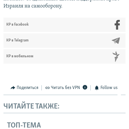
Auto
240p
360p
480p
480p
Израиля на самооборону.
720p
720p
1080p
1080p
КР в Facebook
КР в Telegram
КР в мобильном
Поделиться
Читать без VPN
Follow us
ЧИТАЙТЕ ТАКЖЕ:
ТОП-ТЕМА