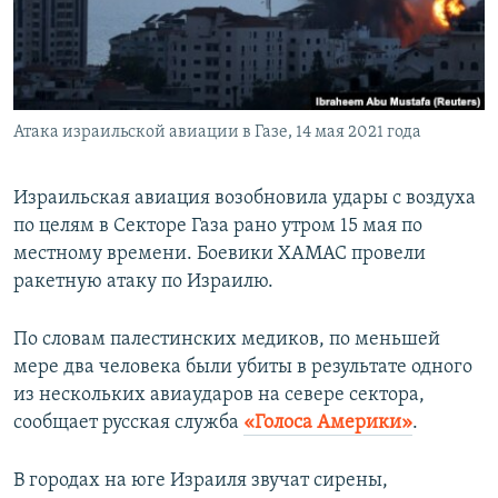
ПРИСОЕДИНЯЙТЕСЬ!
ПОБЕДИТЕЛЕЙ НЕ СУДЯТ?
КРЫМ.НЕПОКОРЕННЫЙ
ELIFBE
Атака израильской авиации в Газе, 14 мая 2021 года
УКРАИНСКАЯ ПРОБЛЕМА КРЫМА
Все сайты RFE/RL
Израильская авиация возобновила удары с воздуха
по целям в Секторе Газа рано утром 15 мая по
местному времени. Боевики ХАМАС провели
ракетную атаку по Израилю.
По словам палестинских медиков, по меньшей
мере два человека были убиты в результате одного
из нескольких авиаударов на севере сектора,
сообщает русская служба
«Голоса Америки»
.
В городах на юге Израиля звучат сирены,