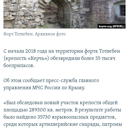
ПРИСОЕДИНЯЙТЕСЬ!
ПОБЕДИТЕЛЕЙ НЕ СУДЯТ?
КРЫМ.НЕПОКОРЕННЫЙ
ELIFBE
Форт Тотлебен. Архивное фото
УКРАИНСКАЯ ПРОБЛЕМА КРЫМА
Все сайты RFE/RL
С начала 2018 года на территории форта Тотлебен
(крепость «Керчь») обезвредили более 35 тысяч
боеприпасов.
Об этом сообщает пресс-служба главного
управления МЧС России по Крыму.
«Был обследован новый участок крепости общей
площадью 289300 кв. метров. В результате работы
было найдено 35730 взрывоопасных предметов,
среди которых артиллерийские снаряды, патроны