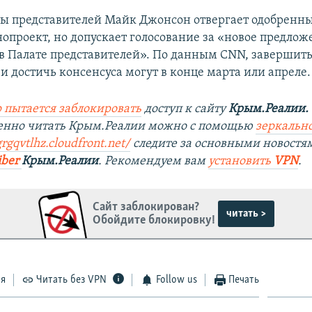
ы представителей Майк Джонсон отвергает одобренны
нопроект, но допускает голосование за «новое предлож
в Палате представителей». По данным CNN, завершит
и достичь консенсуса могут в конце марта или апреле.
 пытается заблокировать
доступ к сайту
Крым.Реалии.
венно читать Крым.Реалии можно с помощью
зеркально
rgqvtlhz.cloudfront.net/
следите за основными новостя
iber
Крым.Реалии
. Рекомендуем вам
установить
VPN
.
Сайт заблокирован?
читать >
Обойдите блокировку!
ся
Читать без VPN
Follow us
Печать