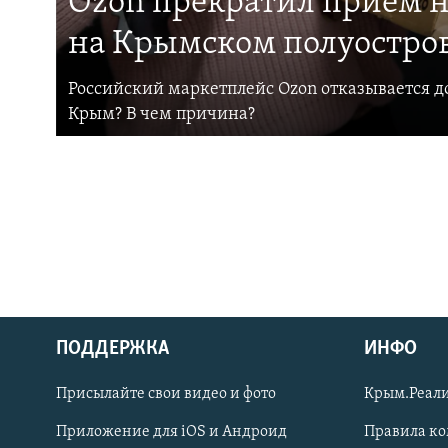
Ozon прекратил прием н
на Крымском полуостро
Российский маркетплейс Ozon отказывается до
Крым? В чем причина?
ПОДДЕРЖКА
ИНФО
Українською
Присылайте свои видео и фото
Крым.Реали
Qırımtatar
Приложение для iOS и Андроид
Правила к