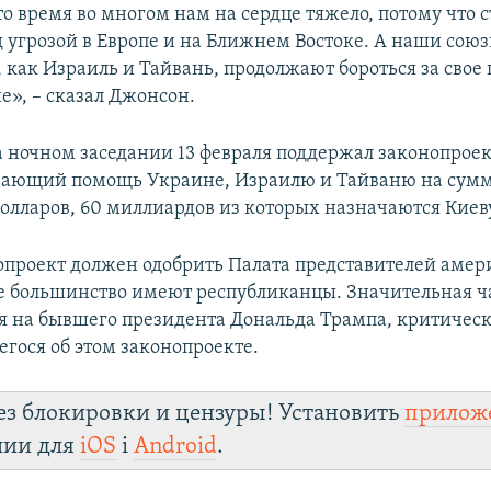
то время во многом нам на сердце тяжело, потому что 
д угрозой в Европе и на Ближнем Востоке. А наши сою
, как Израиль и Тайвань, продолжают бороться за свое 
е», – сказал Джонсон.
 ночном заседании 13 февраля поддержал законопроек
вающий помощь Украине, Израилю и Тайваню на сумм
олларов, 60 миллиардов из которых назначаются Киев
опроект должен одобрить Палата представителей амер
де большинство имеют республиканцы. Значительная ч
я на бывшего президента Дональда Трампа, критичес
гося об этом законопроекте.
ез блокировки и цензуры! Установить
прилож
лии для
iOS
і
Android
.