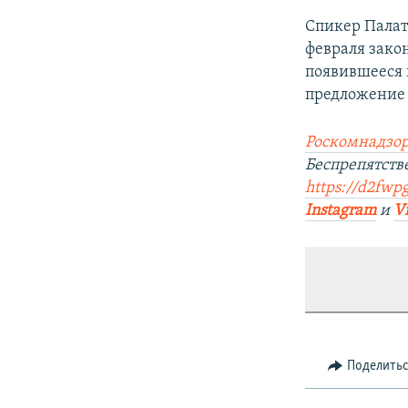
Спикер Палат
февраля зако
появившееся 
предложение 
Роскомнадзор
Беспрепятст
https://d2fwpg
Instagram
и
V
Поделить