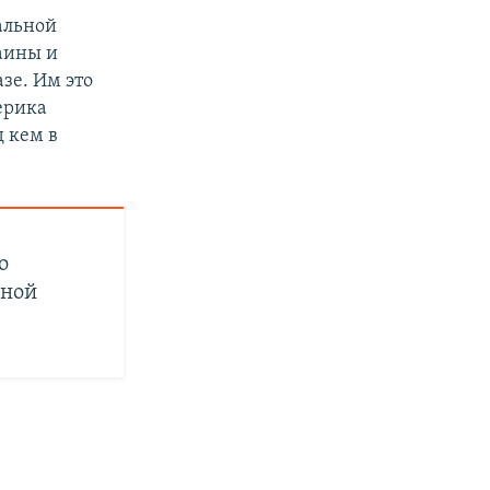
альной
аины и
зе. Им это
ерика
д кем в
о
иной