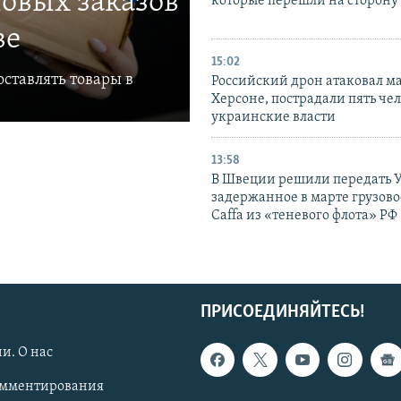
овых заказов
которые перешли на сторону
ве
15:02
ставлять товары в
Российский дрон атаковал м
Херсоне, пострадали пять чел
украинские власти
13:58
В Швеции решили передать 
задержанное в марте грузово
Caffa из «теневого флота» РФ
ПРИСОЕДИНЯЙТЕСЬ!
и. О нас
омментирования