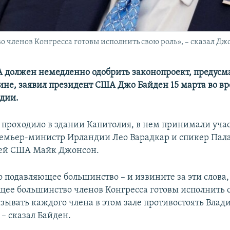
 членов Конгресса готовы исполнить свою роль», – сказал Дж
 должен немедленно одобрить законопроект, преду
не, заявил президент США Джо Байден 15 марта во вр
дии.
проходило в здании Капитолия, в нем принимали учас
ремьер-министр Ирландии Лео Варадкар и спикер Пал
лей США Майк Джонсон.
о подавляющее большинство – и извините за эти слова,
щее большинство членов Конгресса готовы исполнить с
зывать каждого члена в этом зале противостоять Влад
 – сказал Байден.