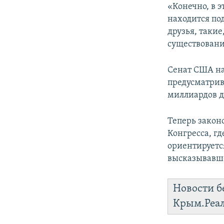
«Конечно, в э
находится по
друзья, такие
существовани
Сенат США на
предусматри
миллиардов д
Теперь закон
Конгресса, г
ориентируетс
высказывавше
Новости б
Крым.Реа