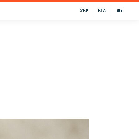
УКР
КТА