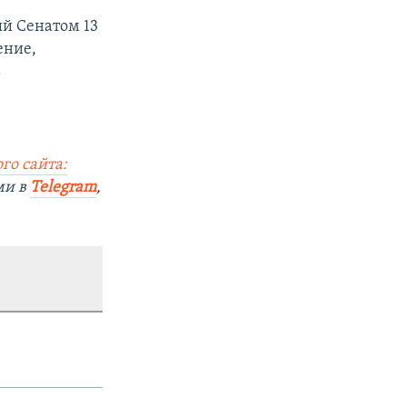
й Сенатом 13
ение,
ь
го сайта:
ми в
Telegram
,