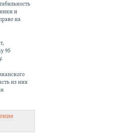
стабильность
зники и
право на
т,
у 95
у.
иканского
асть из них
ки
ение