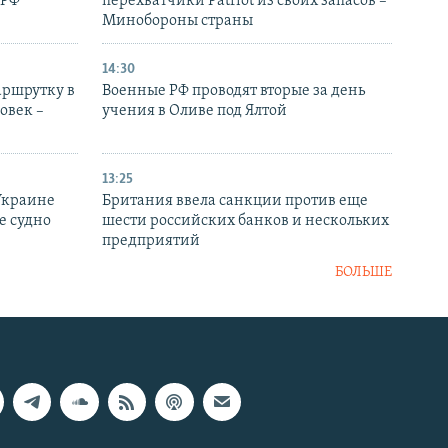
 РФ
перехватчики Patriot из своих запасов –
Минобороны страны
14:30
аршрутку в
Военные РФ проводят вторые за день
овек –
учения в Оливе под Ялтой
13:25
Украине
Британия ввела санкции против еще
е судно
шести российских банков и нескольких
предприятий
БОЛЬШЕ