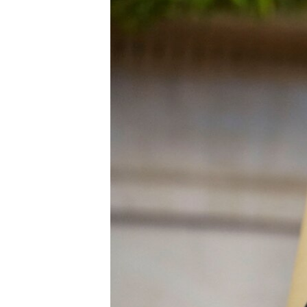
ПОБЕДИТЕЛЕЙ НЕ СУДЯТ?
КРЫМ.НЕПОКОРЕННЫЙ
ELIFBE
УКРАИНСКАЯ ПРОБЛЕМА КРЫМА