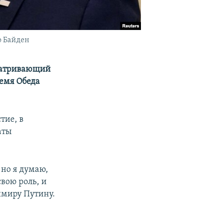
о Байден
сматривающий
емя Обеда
тие, в
аты
 но я думаю,
вою роль, и
имиру Путину.