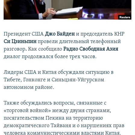
ПРИСОЕДИНЯЙТЕСЬ!
ПОБЕДИТЕЛЕЙ НЕ СУДЯТ?
КРЫМ.НЕПОКОРЕННЫЙ
ELIFBE
Президент США
Джо Байден
и председатель КНР
УКРАИНСКАЯ ПРОБЛЕМА КРЫМА
Си Цзиньпин
провели длительный телефонный
Все сайты RFE/RL
разговор
.
Как сообщило
Радио Свободная Азия
диалог продолжался более трех часов.
Лидеры США и Китая обсуждали ситуацию в
Тибете, Гонконге и Синьцзян-Уйгурском
автономном районе.
Также обсуждались вопросы, связанные с
«торговой войной» между двумя странами,
посягательством Пекина на территорию
демократического Тайваня и о нарушениях прав
человека коммунистическими властями Китая.