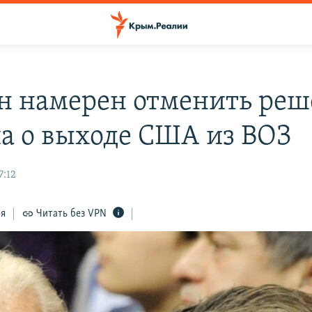
н намерен отменить реш
а о выходе США из ВОЗ
7:12
ся
Читать без VPN