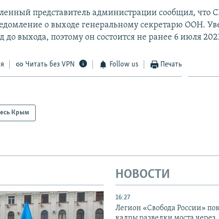
ленный представитель администрации сообщил, что 
едомление о выходе генеральному секретарю ООН. У
од до выхода, поэтому он состоится не ранее 6 июля 2021
ся
Читать без VPN
Follow us
Печать
есь Крым
НОВОСТИ
16:27
Легион «Свобода России» по
кадры разведки моста через