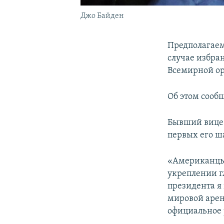
Джо Байден
Предполагаем
случае избра
Всемирной ор
Об этом сооб
Бывший вице-
первых его ша
«Американцы 
укреплении г
президента я
мировой арен
официальное 