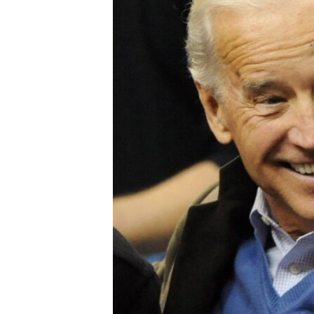
ПОБЕДИТЕЛЕЙ НЕ СУДЯТ?
КРЫМ.НЕПОКОРЕННЫЙ
ELIFBE
УКРАИНСКАЯ ПРОБЛЕМА КРЫМА