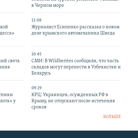
в Черном море
12:08
ухой
Журналист Есипенко рассказал о новом
десса»
деле крымского автомеханика Шведа
10:45
ний света
СМИ: В Wildberries сообщили, что часть
ания
складов могут перенести в Узбекистан и
Беларусь
09:29
отники
КРЦ: Украинцев, осужденных РФ в
лота» у
Крыму, не отпускают после истечения
сроков
БОЛЬШЕ