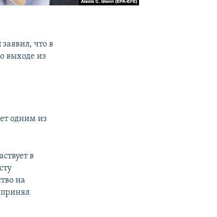
н
заявил, что в
а
о выходе из
дет одним из
ствует в
сту
тво на
п принял