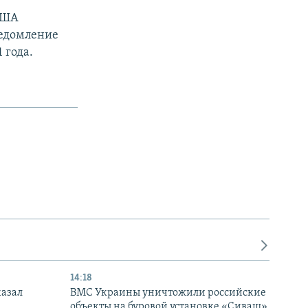
США
ведомление
 года.
14:18
казал
ВМС Украины уничтожили российские
объекты на буровой установке «Сиваш»