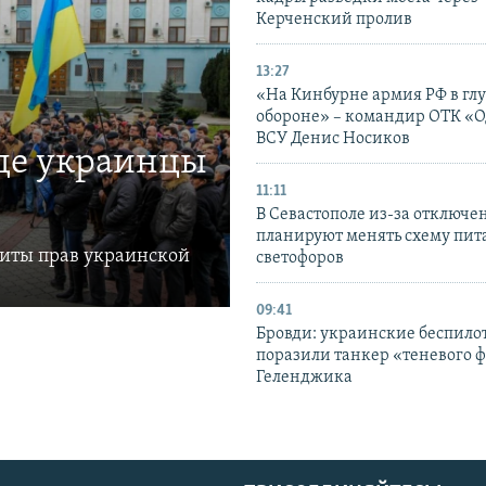
Керченский пролив
13:27
«На Кинбурне армия РФ в гл
обороне» – командир ОТК «О
ВСУ Денис Носиков
где украинцы
11:11
В Севастополе из-за отключе
планируют менять схему пит
щиты прав украинской
светофоров
09:41
Бровди: украинские беспил
поразили танкер «теневого ф
Геленджика