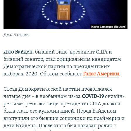
ПРИСОЕДИНЯЙТЕСЬ!
ПОБЕДИТЕЛЕЙ НЕ СУДЯТ?
КРЫМ.НЕПОКОРЕННЫЙ
ELIFBE
Джо Байден
УКРАИНСКАЯ ПРОБЛЕМА КРЫМА
Все сайты RFE/RL
Джо Байден
, бывший вице-президент США и
бывший сенатор, стал официальным кандидатом
Демократической партии на президентских
выборах-2020. Об этом сообщает
Голос Америки
.
Съезд Демократической партии продолжался
четыре дня – в необычном из-за
COVID-19
онлайн-
режиме: речь экс-вице-президента США должна
была стать его кульминацией. Перед Байденом
выступили его бывшие соперники по праймериз и
дети Байдена. После этого был показан ролик с