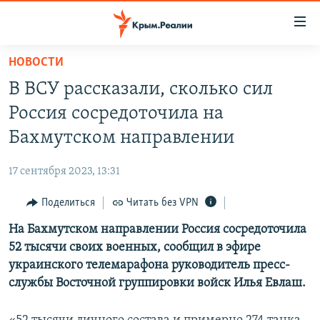
Доступность
ссылки
Вернуться
НОВОСТИ
к
НОВОСТИ
В ВСУ рассказали, сколько сил
основному
СПЕЦПРОЕКТЫ
содержанию
Россия сосредоточила на
ВОДА
Вернутся
ГРУЗ 200
Бахмутском направлении
к
ИСТОРИЯ
КАРТА ВОЕННЫХ ОБЪЕКТОВ КРЫМА
главной
17 сентября 2023, 13:31
ЕЩЕ
11 ЛЕТ ОККУПАЦИИ КРЫМА. 11 ИСТОРИЙ СОПРОТИВЛЕНИЯ
навигации
Вернутся
Поделиться
Читать без VPN
РАДІО СВОБОДА
ИНТЕРАКТИВ
к
На Бахмутском направлении Россия сосредоточила
КАК ОБОЙТИ БЛОКИРОВКУ
ИНФОГРАФИКА
поиску
52 тысячи своих военных, сообщил в эфире
ТЕЛЕПРОЕКТ КРЫМ.РЕАЛИИ
украинского телемарафона руководитель пресс-
Українською
службы Восточной группировки войск Илья Евлаш.
СОВЕТЫ ПРАВОЗАЩИТНИКОВ
Qırımtatar
ПРОПАВШИЕ БЕЗ ВЕСТИ