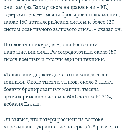
«52 тысячи личного состава и примерно 274 танка
ПРИСОЕДИНЯЙТЕСЬ!
ПОБЕДИТЕЛЕЙ НЕ СУДЯТ?
они там (на Бахмутском направлении – КР.)
содержат. Более тысячи бронированных машин,
КРЫМ.НЕПОКОРЕННЫЙ
также 150 артиллерийских систем и более 120
ELIFBE
систем реактивного залпового огня», – сказал он.
УКРАИНСКАЯ ПРОБЛЕМА КРЫМА
По словам спикера, всего на Восточном
Все сайты RFE/RL
направлении силы РФ сосредоточили около 150
тысяч военных и тысячи единиц техники.
«Также они держат достаточно много своей
техники. Около тысячи танков, около 3 тысяч
боевых бронированных машин, тысяча
артиллерийских систем и 600 систем РСЗО», –
добавил Евлаш.
Он заявил, что потери россиян на востоке
«превышают украинские потери в 7-8 раз», что