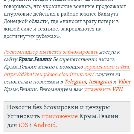
говорилось, что украинские военные продолжают
штурмовые действия в районе южнее Бахмута
Донецкой области, где «наносят врагу потери в
живой силе и технике, закрепляются на
достигнутых рубежах».
Роскомнадзор пытается заблокировать
доступ к
сайту
Крым.Реалии
.Беспрепятственно читать
Крым.Реалии можно с помощью
зеркального сайта:
https://d2bafveuqtksoh.cloudfront.net/
следите за
основными новостями в
Telegram
,
Instagram
и
Viber
Крым.Реалии. Рекомендуем вам
установить VPN
.
Новости без блокировки и цензуры!
Установить
приложение
Крым.Реалии
для
iOS
і
Android
.